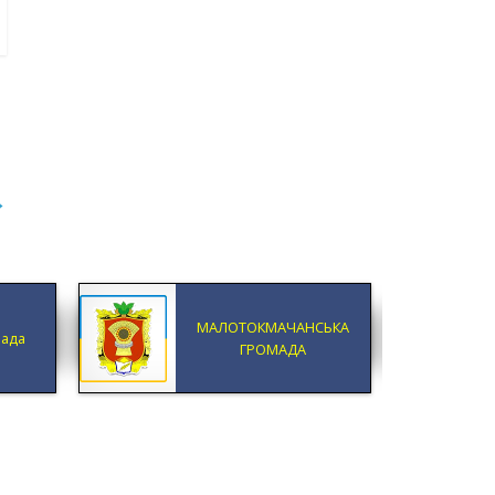
→
МАЛОТОКМАЧАНСЬКА
мада
ГРОМАДА