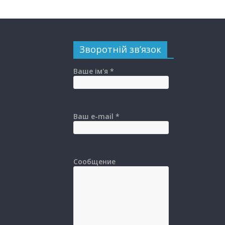
Зворотній зв’язок
Ваше ім'я *
Ваш e-mail *
Сообщение