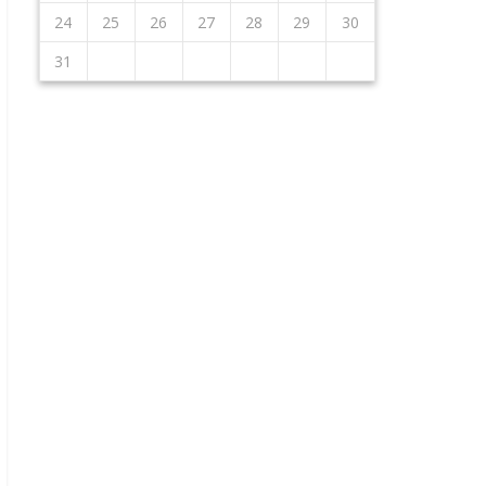
31
29
30
31
29
30
29
29
30
31
31
29
30
30
29
30
31
29
30
31
29
30
31
29
30
31
29
29
29
30
31
30
30
29
29
31
29
24
25
26
27
28
29
30
31