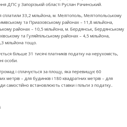
ння ДПС у Запорізькій області Руслан Рачинський.
27
29
25
27
23
23
26
29
24
27
29
25
28
23
26
28
24
24
27
23
25
28
23
26
29
24
27
29
25
26
29
25
27
23
25
28
24
26
29
24
27
27
23
26
28
24
26
29
25
27
23
25
28
28
24
27
29
25
27
23
26
28
24
26
29
25
28
23
26
28
24
27
29
25
27
23
24
27
23
25
28
23
26
29
24
27
29
25
25
28
24
26
29
24
27
23
25
28
23
26
26
29
25
27
23
25
28
27
27
28
30
26
28
24
24
27
30
25
28
30
26
29
24
27
29
25
25
28
24
26
29
24
27
30
25
28
30
26
27
30
26
28
24
26
29
25
27
30
25
28
28
24
27
29
25
27
30
26
28
24
26
29
25
28
30
26
28
24
27
29
25
27
30
26
29
24
27
29
25
28
30
26
28
24
25
28
24
26
29
24
27
30
25
28
30
26
26
29
25
27
30
25
28
24
26
29
24
27
27
30
26
28
24
26
29
28
28
29
27
29
25
25
28
31
26
29
27
30
25
28
30
26
26
29
25
27
30
25
28
31
26
29
27
28
31
27
29
25
27
30
26
28
31
26
29
25
28
30
26
28
31
27
29
25
27
30
26
29
27
29
25
28
30
26
28
31
27
30
25
28
30
26
29
27
29
25
26
29
25
27
30
25
28
31
26
29
27
27
30
26
28
31
26
29
25
27
30
25
28
28
31
27
29
25
27
30
29
30
28
30
26
26
29
27
30
28
31
26
29
27
27
30
26
28
31
26
29
27
30
28
29
28
30
26
28
31
27
29
27
30
26
29
27
29
28
30
26
28
31
27
30
28
30
26
29
27
29
28
31
26
29
27
30
28
30
26
27
30
26
28
31
26
29
27
30
28
28
31
27
29
27
30
26
28
31
26
29
28
30
26
28
31
30
31
29
27
27
30
28
31
29
27
30
28
28
31
27
29
27
30
28
31
29
29
27
29
28
30
28
31
27
30
28
30
29
27
29
28
31
29
27
30
28
30
29
27
30
28
31
29
27
28
31
27
29
27
30
28
31
29
28
30
28
31
27
29
27
30
29
27
29
31
30
28
28
31
29
30
28
31
29
28
30
28
31
29
30
30
28
30
29
29
28
31
29
30
28
30
29
30
28
31
29
30
28
31
29
30
28
29
28
30
28
31
29
30
29
29
28
30
28
31
30
28
30
я сплатили 33,2 мільйона, м. Мелітополь, Мелітопольському
30
30
31
30
30
30
31
30
31
30
31
30
31
30
31
30
30
30
31
30
30
30
31
31
31
31
31
31
31
31
31
31
кимівському та Приазовському районах – 11,8 мільйона,
ькому районах – 10,5 мільйона, м. Бердянськ, Бердянському
хівському та Гуляйпільському районах – 4,5 мільйона,
,3 мільйона тощо.
ується більше 31 тисячі платників податку на нерухомість,
ні особи.
ромад і сплачується за площу, яка перевищує 60
х метрів – для будинків і 180 квадратних метрів – для
ди самостійно встановлюють ставки і пільги з податку..
і