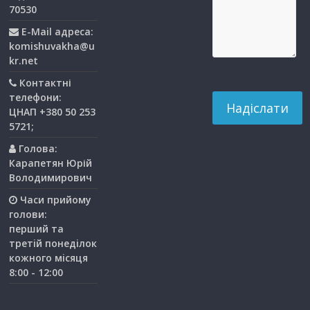
70530
E-Mail адреса:
komishuvakha@u
kr.net
Контактні
телефони:
ЦНАП +380 50 253
5721;
Голова:
Карапетян Юрій
Володимирович
Часи прийому
голови:
перший та
третiй понедiлок
кожного мiсяця
8:00 - 12:00