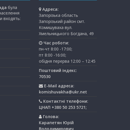
ада
була
Адреса:
 населення
Запорізька область
и входять:
Запорізький район смт.
Комишуваха вул.
Хмельницького Богдана, 49
Час роботи:
пн-чт 8:00 -17:00;
пт 8:00 -16:00;
обідня перерва 12:00 – 12:45
Поштовий індекс:
70530
E-Mail адреса:
komishuvakha@ukr.net
Контактні телефони:
ЦНАП +380 50 253 5721;
Голова:
Карапетян Юрій
Володимирович