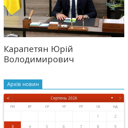
Карапетян Юрій
Володимирович
Архiв новин
<
>
Серпень 2026
▼
ПН
ВТ
СР
ЧТ
ПТ
СБ
НД
1
2
3
4
5
6
7
8
9