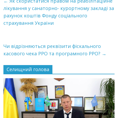
←
Як скористатися правом на реабілітаційне
лікування у санаторно- курортному закладі за
рахунок коштів Фонду соціального
страхування України
Чи відрізняються реквізити фіскального
касового чека РРО та програмного РРО?
→
Селищний голова