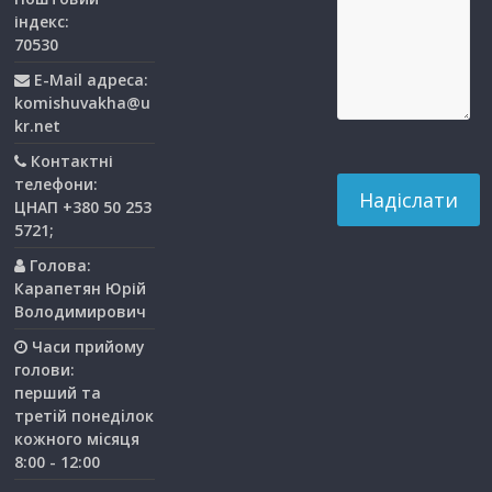
індекс:
70530
E-Mail адреса:
komishuvakha@u
kr.net
Контактні
телефони:
ЦНАП +380 50 253
5721;
Голова:
Карапетян Юрій
Володимирович
Часи прийому
голови:
перший та
третiй понедiлок
кожного мiсяця
8:00 - 12:00