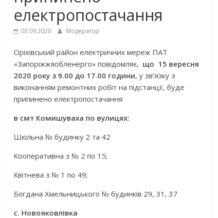
електропостачання
03.09.2020
Модератор
Оріхівський район електричних мереж ПАТ
«Запоріжжяобленерго» повідомляє,
що
15
вересня
20
20
року з 9.00 до 17.00 години
, у зв’язку з
виконанням ремонтних робіт на підстанції, буде
припинено електропостачання
в смт Комишуваха по вулицях
:
Шкільна № будинку 2 та 42
Кооперативна з № 2 по 15;
Квітнева з № 1 по 49;
Богдана Хмельницького № будинків 29, 31, 37
с. Новояковлівка