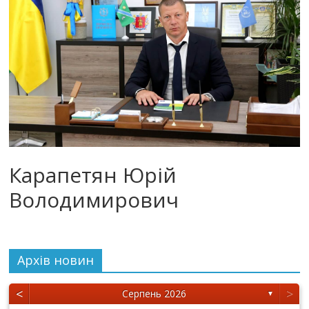
Карапетян Юрій
Володимирович
Архiв новин
<
>
Серпень 2026
▼