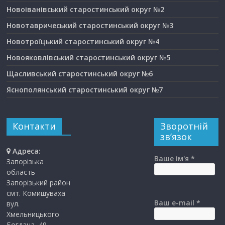
Новоіванівський старостинський округ №2
Новотавричеський старостинський округ №3
Новотроїцький старостинський округ №4
Новояковлівський старостинський округ №5
Щасливський старостинський округ №6
Яснополянський старостинський округ №7
Контакти
Зворотній
зв’язок
Адреса:
Ваше ім'я *
Запорізька
область
Запорізький район
смт. Комишуваха
Ваш e-mail *
вул.
Хмельницького
Богдана, 49