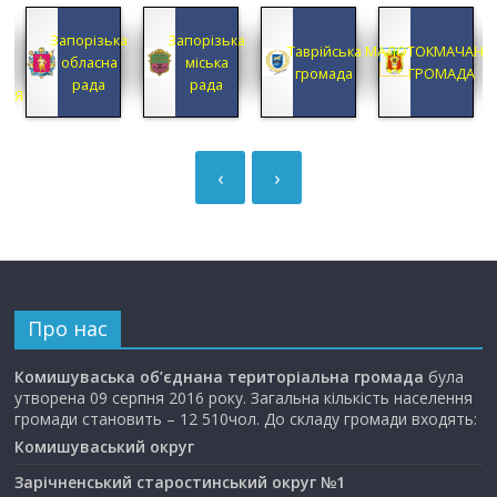
КА
Запорізька
Запорізька
А
Таврійська
МАЛОТОКМАЧАНС
обласна
міська
А
громада
ГРОМАДА
рада
рада
ЦІЯ
‹
›
Про нас
Комишуваська об’єднана територіальна громада
була
утворена 09 серпня 2016 року. Загальна кількість населення
громади становить – 12 510чол. До складу громади входять:
Комишуваський округ
Зарічненський старостинський округ №1