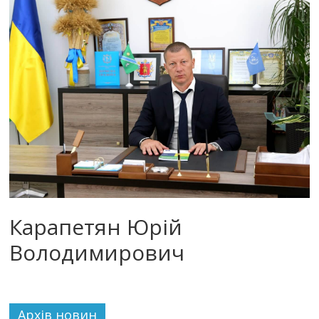
Карапетян Юрій
Володимирович
Архiв новин