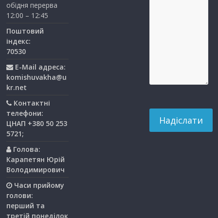
обідня перерва
12:00 – 12:45
Поштовий
індекс:
70530
E-Mail адреса:
komishuvakha@u
kr.net
Контактні
телефони:
ЦНАП +380 50 253
5721;
Голова:
Карапетян Юрій
Володимирович
Часи прийому
голови:
перший та
третiй понедiлок