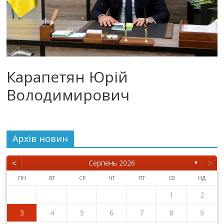
Карапетян Юрій
Володимирович
Архiв новин
<
>
Серпень 2026
▼
ПН
ВТ
СР
ЧТ
ПТ
СБ
НД
1
2
3
4
5
6
7
8
9