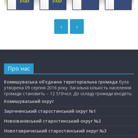
рада
рада
ЦІЯ
‹
›
Про нас
Комишуваська об’єднана територіальна громада
була
утворена 09 серпня 2016 року. Загальна кількість населення
громади становить – 12 510чол. До складу громади входять:
Комишуваський округ
Зарічненський старостинський округ №1
Новоіванівський старостинський округ №2
Новотавричеський старостинський округ №3