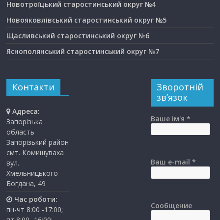
Новотроїцький старостинський округ №4
Новояковлівський старостинський округ №5
Щасливський старостинський округ №6
Яснополянський старостинський округ №7
Контакти
Зворотній
зв’язок
Адреса:
Ваше ім'я *
Запорізька
область
Запорізький район
смт. Комишуваха
Ваш e-mail *
вул.
Хмельницького
Богдана, 49
Час роботи:
Сообщение
пн-чт 8:00 -17:00;
пт 8:00 -16:00;