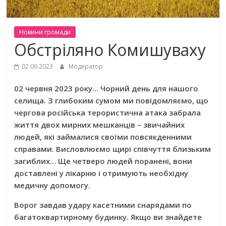
Новини громади
Обстріляно Комишуваху
02.06.2023
Модератор
02 червня 2023 року… Чорний день для нашого
селища. З глибоким сумом ми повідомляємо, що
чергова російська терористична атака забрала
життя двох мирних мешканців – звичайних
людей, які займалися своїми повсякденними
справами. Висловлюємо щирі співчуття близьким
загиблих… Ще четверо людей поранені, вони
доставлені у лікарню і отримують необхідну
медичну допомогу.
Ворог завдав удару касетними снарядами по
багатоквартирному будинку. Якщо ви знайдете