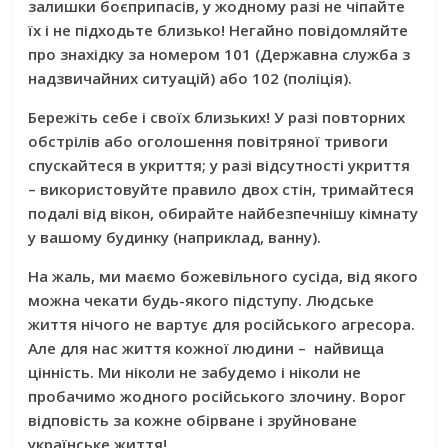
залишки боєприпасів, у жодному разі не чіпайте
їх і не підходьте близько! Негайно повідомляйте
про знахідку за номером 101 (Державна служба з
надзвичайних ситуацій) або 102 (поліція).
Бережіть себе і своїх близьких! У разі повторних
обстрілів або оголошення повітряної тривоги
спускайтеся в укриття; у разі відсутності укриття
– використовуйте правило двох стін, тримайтеся
подалі від вікон, обирайте найбезпечнішу кімнату
у вашому будинку (наприклад, ванну).
На жаль, ми маємо божевільного сусіда, від якого
можна чекати будь-якого підступу. Людське
життя нічого не вартує для російського агресора.
Але для нас життя кожної людини – найвища
цінність. Ми ніколи не забудемо і ніколи не
пробачимо жодного російського злочину. Ворог
відповість за кожне обірване і зруйноване
українське життя!