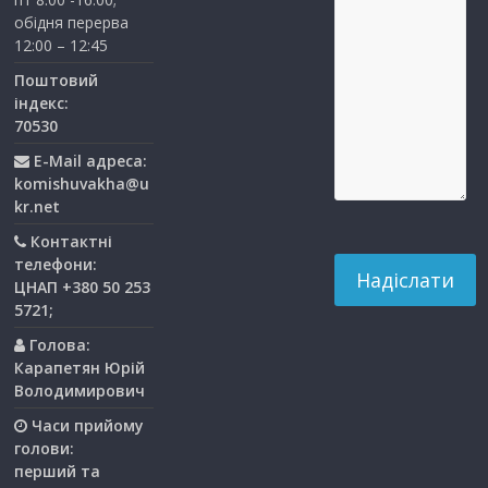
обідня перерва
12:00 – 12:45
Поштовий
індекс:
70530
E-Mail адреса:
komishuvakha@u
kr.net
Контактні
телефони:
ЦНАП +380 50 253
5721;
Голова:
Карапетян Юрій
Володимирович
Часи прийому
голови:
перший та