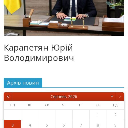
Карапетян Юрій
Володимирович
Архiв новин
<
>
Серпень 2026
▼
ПН
ВТ
СР
ЧТ
ПТ
СБ
НД
1
2
3
4
5
6
7
8
9