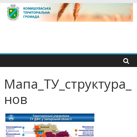
Skip
to
content
Мапа_ТУ_структура_
нов