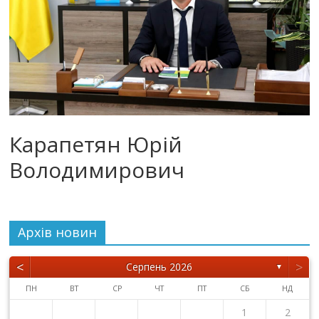
Карапетян Юрій
Володимирович
Архiв новин
<
>
Серпень 2026
▼
ПН
ВТ
СР
ЧТ
ПТ
СБ
НД
1
2