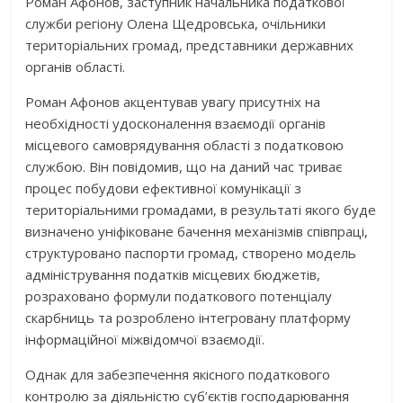
Роман Афонов, заступник начальника податкової
служби регіону Олена Щедровська, очільники
територіальних громад, представники державних
органів області.
Роман Афонов акцентував увагу присутніх на
необхідності удосконалення взаємодії органів
місцевого самоврядування області з податковою
службою. Він повідомив, що на даний час триває
процес побудови ефективної комунікації з
територіальними громадами, в результаті якого буде
визначено уніфіковане бачення механізмів співпраці,
структуровано паспорти громад, створено модель
адміністрування податків місцевих бюджетів,
розраховано формули податкового потенціалу
скарбниць та розроблено інтегровану платформу
інформаційної міжвідомчої взаємодії.
Однак для забезпечення якісного податкового
контролю за діяльністю суб’єктів господарювання