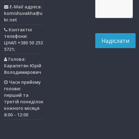
E-Mail адреса:
komishuvakha@u
kr.net
Контактні
телефони:
ЦНАП +380 50 253
5721;
Голова:
Карапетян Юрій
Володимирович
Часи прийому
голови:
перший та
третiй понедiлок
кожного мiсяця
8:00 - 12:00