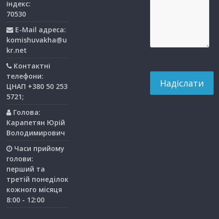
індекс:
70530
E-Mail адреса:
komishuvakha@u
kr.net
Контактні
телефони:
ЦНАП +380 50 253
5721;
Голова:
Карапетян Юрій
Володимирович
Часи прийому
голови:
перший та
третiй понедiлок
кожного мiсяця
8:00 - 12:00