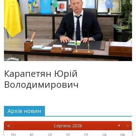
Карапетян Юрій
Володимирович
Архiв новин
<
>
Серпень 2026
▼
ПН
ВТ
СР
ЧТ
ПТ
СБ
НД