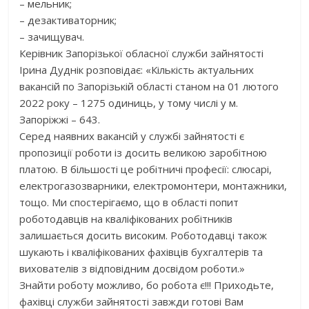
– мельник;
– дезактиваторник;
– зачищувач.
Керівник Запорізької обласної служби зайнятості
Ірина Дуднік розповідає: «Кількість актуальних
вакансій по Запорізькій області станом на 01 лютого
2022 року – 1275 одиниць, у тому числі у м.
Запоріжжі – 643.
Серед наявних вакансій у службі зайнятості є
пропозиції роботи із досить великою заробітною
платою. В більшості це робітничі професії: слюсарі,
електрогазозварники, електромонтери, монтажники,
тощо. Ми спостерігаємо, що в області попит
роботодавців на кваліфікованих робітників
залишається досить високим. Роботодавці також
шукають і кваліфікованих фахівців бухгалтерів та
вихователів з відповідним досвідом роботи.»
Знайти роботу можливо, бо робота є!!! Приходьте,
фахівці служби зайнятості завжди готові Вам