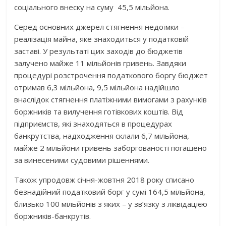
соціального внеску на суму 45,5 мільйона.
Серед основних джерел стягнення недоїмки –
реалізація майна, яке знаходиться у податковій
заставі. У результаті цих заходів до бюджетів
залучено майже 11 мільйонів гривень. Завдяки
процедурі розстрочення податкового боргу бюджет
отримав 6,3 мільйона, 9,5 мільйона надійшло
внаслідок стягнення платіжними вимогами з рахунків
боржників та вилучення готівкових коштів. Від
підприємств, які знаходяться в процедурах
банкрутства, надходження склали 6,7 мільйона,
майже 2 мільйони гривень заборгованості погашено
за винесеними судовими рішеннями.
Також упродовж січня-жовтня 2018 року списано
безнадійний податковий борг у сумі 164,5 мільйона,
близько 100 мільйонів з яких – у зв’язку з ліквідацією
боржників-банкрутів.