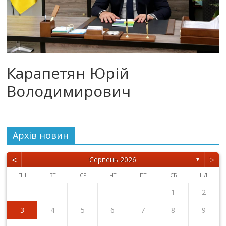
Карапетян Юрій
Володимирович
Архiв новин
<
>
Серпень 2026
▼
ПН
ВТ
СР
ЧТ
ПТ
СБ
НД
1
2
3
4
5
6
7
8
9