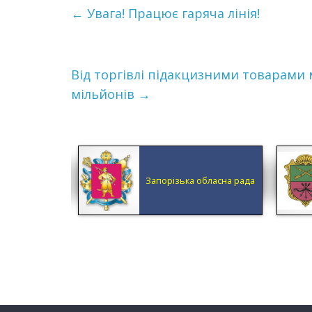
←
Увага! Працює гаряча лінія!
Від торгівлі підакцизними товарами 
мільйонів
→
 міська рада
Таврійська громада