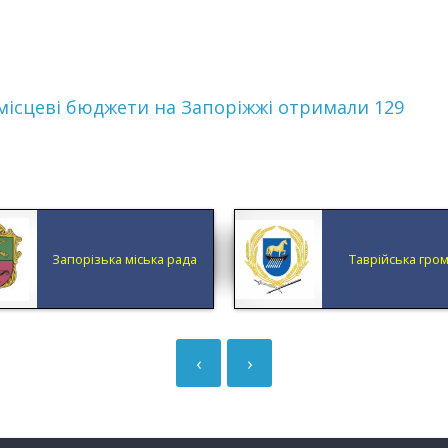
місцеві бюджети на Запоріжжі отримали 129
ПРЕОБРАЖЕНС
МАЛОТОКМАЧАНСЬКА
ОБ’ЄДНАНА
ГРОМАДА
ТЕРИТОРІАЛЬНА Г
‹
›