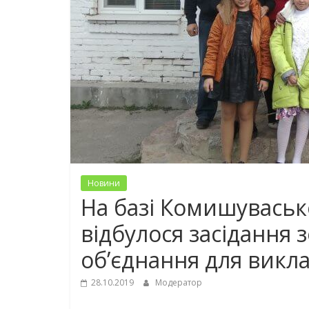
Новини
На базі Комишуваськ
відбулося засідання
об’єднання для викл
28.10.2019
Модератор