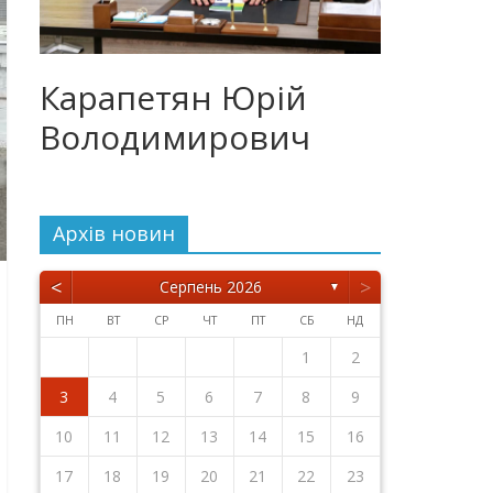
Карапетян Юрій
Володимирович
Архiв новин
<
>
Серпень 2026
▼
ПН
ВТ
СР
ЧТ
ПТ
СБ
НД
5
7
3
5
1
1
4
7
2
5
7
3
6
1
4
6
2
2
5
1
3
6
1
4
7
2
5
7
3
4
7
3
5
1
3
6
2
4
7
2
5
5
1
4
6
2
4
7
3
5
1
3
6
6
2
5
7
3
5
1
4
6
2
4
7
7
3
6
1
4
6
2
5
7
3
5
1
2
5
1
3
6
1
4
7
2
5
7
3
3
6
2
4
7
2
5
1
3
6
1
4
4
7
3
5
1
3
6
5
5
1
2
12
14
10
12
11
14
12
14
10
13
11
13
12
10
13
11
14
12
14
10
11
14
10
12
10
13
11
14
12
12
11
13
11
14
10
12
10
13
13
12
14
10
12
11
13
11
14
14
10
13
11
13
12
14
10
12
12
10
13
11
14
12
14
10
10
13
11
14
12
10
13
11
11
14
10
12
10
13
12
12
8
8
9
8
9
9
8
8
9
8
9
9
8
9
8
9
8
9
8
9
8
9
8
8
9
9
9
8
8
8
3
4
5
6
7
8
9
19
21
17
19
15
15
18
21
16
19
21
17
20
15
18
20
16
16
19
15
17
20
15
18
21
16
19
21
17
18
21
17
19
15
17
20
16
18
21
16
19
19
15
18
20
16
18
21
17
19
15
17
20
20
16
19
21
17
19
15
18
20
16
18
21
21
17
20
15
18
20
16
19
21
17
19
15
16
19
15
17
20
15
18
21
16
19
21
17
17
20
16
18
21
16
19
15
17
20
15
18
18
21
17
19
15
17
20
19
19
10
11
12
13
14
15
16
26
28
24
26
22
22
25
28
23
26
28
24
27
22
25
27
23
23
26
22
24
27
22
25
28
23
26
28
24
25
28
24
26
22
24
27
23
25
28
23
26
26
22
25
27
23
25
28
24
26
22
24
27
27
23
26
28
24
26
22
25
27
23
25
28
28
24
27
22
25
27
23
26
28
24
26
22
23
26
22
24
27
22
25
28
23
26
28
24
24
27
23
25
28
23
26
22
24
27
22
25
25
28
24
26
22
24
27
26
26
17
18
19
20
21
22
23