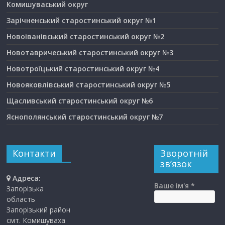
Комишуваський округ
Зарічненський старостинський округ №1
Новоіванівський старостинський округ №2
Новотавричеський старостинський округ №3
Новотроїцький старостинський округ №4
Новояковлівський старостинський округ №5
Щасливський старостинський округ №6
Яснополянський старостинський округ №7
Контакти
Зворотній
зв’язок
Адреса:
Ваше ім'я *
Запорізька
область
Запорізький район
смт. Комишуваха