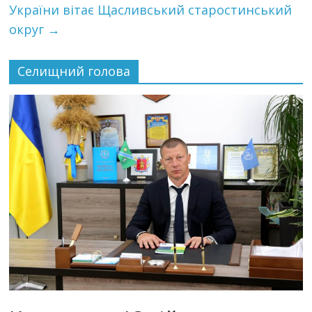
України вітає Щасливський старостинський
округ
→
Селищний голова