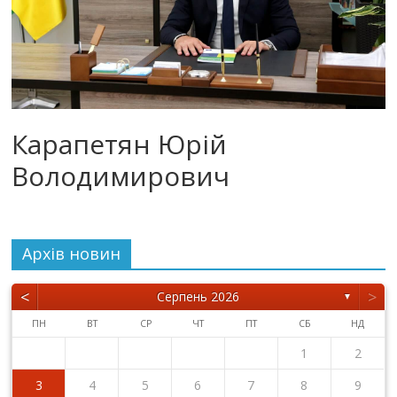
Карапетян Юрій
Володимирович
Архiв новин
<
>
Серпень 2026
▼
ПН
ВТ
СР
ЧТ
ПТ
СБ
НД
1
2
3
4
5
6
7
8
9