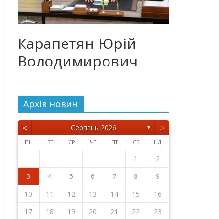
Карапетян Юрій
Володимирович
Архiв новин
<
>
Серпень 2026
▼
ПН
ВТ
СР
ЧТ
ПТ
СБ
НД
5
7
3
5
1
1
4
7
2
5
7
3
6
1
4
6
2
2
5
1
3
6
1
4
7
2
5
7
3
4
7
3
5
1
3
6
2
4
7
2
5
5
1
4
6
2
4
7
3
5
1
3
6
6
2
5
7
3
5
1
4
6
2
4
7
7
3
6
1
4
6
2
5
7
3
5
1
2
5
1
3
6
1
4
7
2
5
7
3
3
6
2
4
7
2
5
1
3
6
1
4
4
7
3
5
1
3
6
5
5
1
2
12
14
10
12
11
14
12
14
10
13
11
13
12
10
13
11
14
12
14
10
11
14
10
12
10
13
11
14
12
12
11
13
11
14
10
12
10
13
13
12
14
10
12
11
13
11
14
14
10
13
11
13
12
14
10
12
12
10
13
11
14
12
14
10
10
13
11
14
12
10
13
11
11
14
10
12
10
13
12
12
8
8
9
8
9
9
8
8
9
8
9
9
8
9
8
9
8
9
8
9
8
9
8
8
9
9
9
8
8
8
3
4
5
6
7
8
9
19
21
17
19
15
15
18
21
16
19
21
17
20
15
18
20
16
16
19
15
17
20
15
18
21
16
19
21
17
18
21
17
19
15
17
20
16
18
21
16
19
19
15
18
20
16
18
21
17
19
15
17
20
20
16
19
21
17
19
15
18
20
16
18
21
21
17
20
15
18
20
16
19
21
17
19
15
16
19
15
17
20
15
18
21
16
19
21
17
17
20
16
18
21
16
19
15
17
20
15
18
18
21
17
19
15
17
20
19
19
10
11
12
13
14
15
16
26
28
24
26
22
22
25
28
23
26
28
24
27
22
25
27
23
23
26
22
24
27
22
25
28
23
26
28
24
25
28
24
26
22
24
27
23
25
28
23
26
26
22
25
27
23
25
28
24
26
22
24
27
27
23
26
28
24
26
22
25
27
23
25
28
28
24
27
22
25
27
23
26
28
24
26
22
23
26
22
24
27
22
25
28
23
26
28
24
24
27
23
25
28
23
26
22
24
27
22
25
25
28
24
26
22
24
27
26
26
17
18
19
20
21
22
23