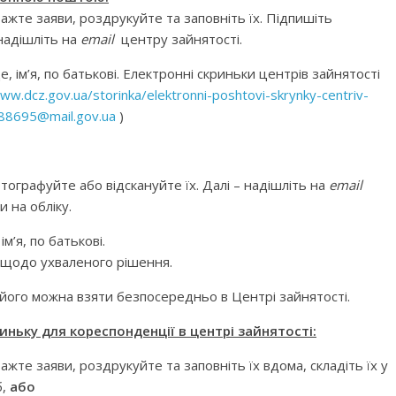
тажте заяви, роздрукуйте та заповніть їх. Підпишіть
27
29
25
27
23
23
26
29
24
27
29
25
28
23
26
28
24
24
27
23
25
28
23
26
29
24
27
29
25
26
29
25
27
23
25
28
24
26
29
24
27
27
23
26
28
24
26
29
25
27
23
25
28
28
24
27
29
25
27
23
26
28
24
26
29
25
28
23
26
28
24
27
29
25
27
23
24
27
23
25
28
23
26
29
24
27
29
25
25
28
24
26
29
24
27
23
25
28
23
26
26
29
25
27
23
25
28
27
27
28
30
26
28
24
24
27
30
25
28
30
26
29
24
27
29
25
25
28
24
26
29
24
27
30
25
28
30
26
27
30
26
28
24
26
29
25
27
30
25
28
28
24
27
29
25
27
30
26
28
24
26
29
25
28
30
26
28
24
27
29
25
27
30
26
29
24
27
29
25
28
30
26
28
24
25
28
24
26
29
24
27
30
25
28
30
26
26
29
25
27
30
25
28
24
26
29
24
27
27
30
26
28
24
26
29
28
28
29
27
29
25
25
28
31
26
29
27
30
25
28
30
26
26
29
25
27
30
25
28
31
26
29
27
28
31
27
29
25
27
30
26
28
31
26
29
25
28
30
26
28
31
27
29
25
27
30
26
29
27
29
25
28
30
26
28
31
27
30
25
28
30
26
29
27
29
25
26
29
25
27
30
25
28
31
26
29
27
27
30
26
28
31
26
29
25
27
30
25
28
28
31
27
29
25
27
30
29
30
28
30
26
26
29
27
30
28
31
26
29
27
27
30
26
28
31
26
29
27
30
28
29
28
30
26
28
31
27
29
27
30
26
29
27
29
28
30
26
28
31
27
30
28
30
26
29
27
29
28
31
26
29
27
30
28
30
26
27
30
26
28
31
26
29
27
30
28
28
31
27
29
27
30
26
28
31
26
29
28
30
26
28
31
30
31
29
27
27
30
28
31
29
27
30
28
28
31
27
29
27
30
28
31
29
29
27
29
28
30
28
31
27
30
28
30
29
27
29
28
31
29
27
30
28
30
29
27
30
28
31
29
27
28
31
27
29
27
30
28
31
29
28
30
28
31
27
29
27
30
29
27
29
31
30
28
28
31
29
30
28
31
29
28
30
28
31
29
30
30
28
30
29
29
28
31
29
30
28
30
29
30
28
31
29
30
28
31
29
30
28
29
28
30
28
31
29
30
29
29
28
30
28
31
30
28
30
 надішліть на
email
центру зайнятості.
30
30
31
30
30
30
31
30
31
30
31
30
31
30
31
30
30
30
31
30
30
30
31
31
31
31
31
31
31
31
31
31
, ім’я, по батькові. Електронні скриньки центрів зайнятості
ww.dcz.gov.ua/storinka/elektronni-poshtovi-skrynky-centriv-
88695@mail.gov.ua
)
тографуйте або відскануйте їх. Далі – надішліть на
email
 на обліку.
м’я, по батькові.
 щодо ухваленого рішення.
 його можна взяти безпосередньо в Центрі зайнятості.
ньку для кореспонденції в центрі зайнятості:
ажте заяви, роздрукуйте та заповніть їх вдома, складіть їх у
б,
або