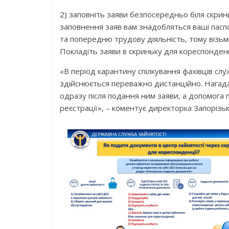
2) заповніть заяви безпосередньо біля скринь
заповнення заяв вам знадобляться ваші паспор
та попередню трудову діяльність, тому візьм
Покладіть заяви в скриньку для кореспонденц
«В період карантину спілкування фахівців сл
здійснюється переважно дистанційно. Нагад
одразу після подання ним заяви, а допомога
реєстрації», – коментує директорка Запорізь