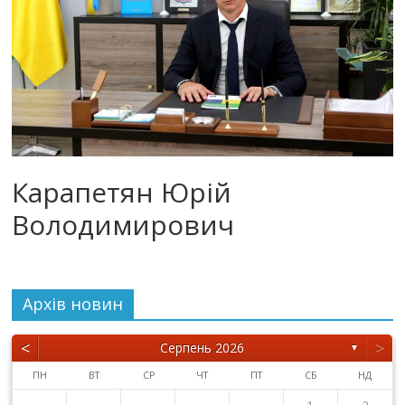
Карапетян Юрій
Володимирович
Архiв новин
<
>
Серпень 2026
▼
ПН
ВТ
СР
ЧТ
ПТ
СБ
НД