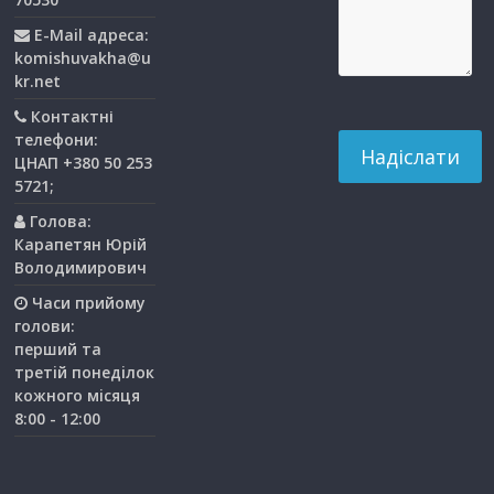
E-Mail адреса:
komishuvakha@u
kr.net
Контактні
телефони:
ЦНАП +380 50 253
5721;
Голова:
Карапетян Юрій
Володимирович
Часи прийому
голови:
перший та
третiй понедiлок
кожного мiсяця
8:00 - 12:00