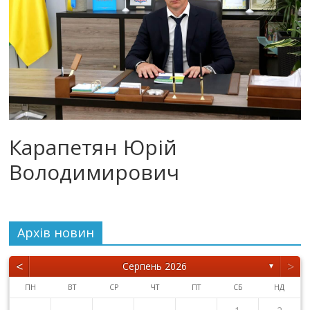
Карапетян Юрій
Володимирович
Архiв новин
<
>
Серпень 2026
▼
ПН
ВТ
СР
ЧТ
ПТ
СБ
НД