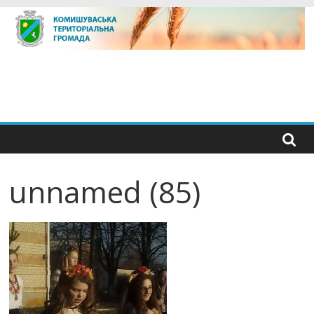
Skip
to
content
unnamed (85)