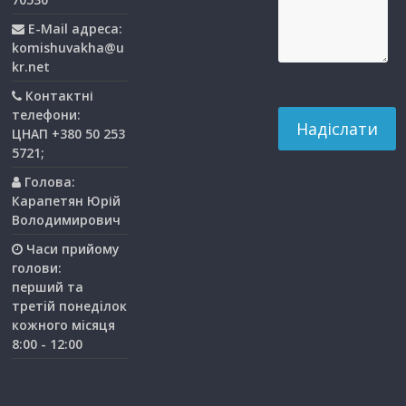
E-Mail адреса:
komishuvakha@u
kr.net
Контактні
телефони:
ЦНАП +380 50 253
5721;
Голова:
Карапетян Юрій
Володимирович
Часи прийому
голови:
перший та
третiй понедiлок
кожного мiсяця
8:00 - 12:00