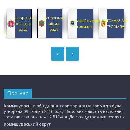
КА
Запорізька
Запорізька
А
Таврійська
МАЛОТОКМАЧАНС
обласна
міська
А
громада
ГРОМАДА
рада
рада
ЦІЯ
‹
›
Про нас
Комишуваська об’єднана територіальна громада
була
утворена 09 серпня 2016 року. Загальна кількість населення
громади становить – 12 510чол. До складу громади входять:
Комишуваський округ