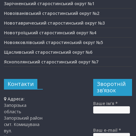
Зарічненський старостинський округ №1
Новоіванівський старостинський округ №2
Новотавричеський старостинський округ №3
Новотроїцький старостинський округ №4
Новояковлівський старостинський округ №5
Щасливський старостинський округ №6
Яснополянський старостинський округ №7
Контакти
Зворотній
зв’язок
Адреса:
Ваше ім'я *
Запорізька
область
Запорізький район
смт. Комишуваха
Ваш e-mail *
вул.