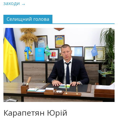
заходи
→
Селищний голова
Карапетян Юрій