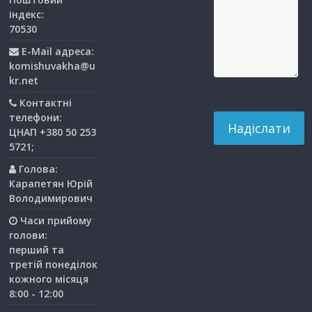
індекс:
70530
E-Mail адреса:
komishuvakha@u
kr.net
Контактні
телефони:
ЦНАП +380 50 253
5721;
Голова:
Карапетян Юрій
Володимирович
Часи прийому
голови:
перший та
третiй понедiлок
кожного мiсяця
8:00 - 12:00