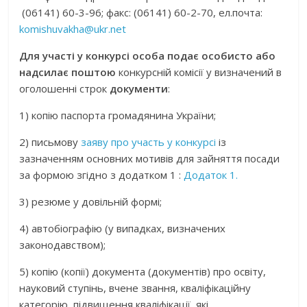
(06141) 60-3-96; факс: (06141) 60-2-70, ел.почта:
komishuvakha@ukr.net
Для участі у конкурсі особа подає особисто або
надсилає поштою
конкурсній комісії у визначений в
оголошенні строк
документи
:
1) копію паспорта громадянина України;
2) письмову
заяву про участь у конкурсі
із
зазначенням основних мотивів для зайняття посади
за формою згідно з додатком 1 :
Додаток 1.
3) резюме у довільній формі;
4) автобіографію (у випадках, визначених
законодавством);
5) копію (копії) документа (документів) про освіту,
науковий ступінь, вчене звання, кваліфікаційну
категорію, підвищення кваліфікації, які