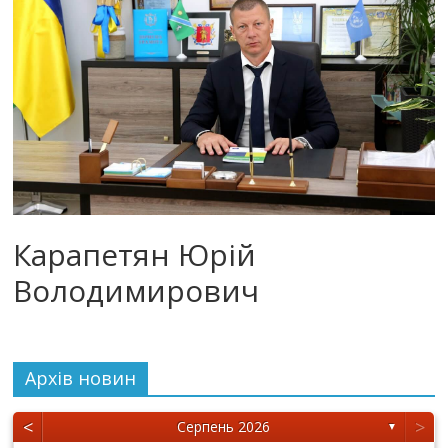
Карапетян Юрій
Володимирович
Архiв новин
<
>
Серпень 2026
▼