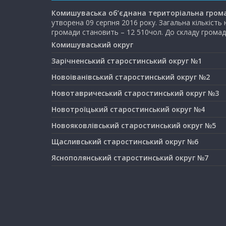
Комишуваська об’єднана територіальна гром
утворена 09 серпня 2016 року. Загальна кількість
громади становить – 12 510чол. До складу громад
Комишуваський округ
Зарічненський старостинський округ №1
Новоіванівський старостинський округ №2
Новотавричеський старостинський округ №3
Новотроїцький старостинський округ №4
Новояковлівський старостинський округ №5
Щасливський старостинський округ №6
Яснополянський старостинський округ №7