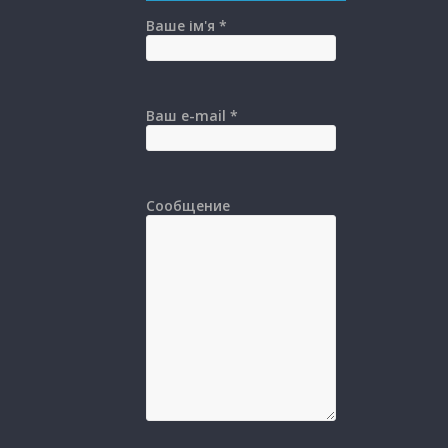
Ваше ім'я *
Ваш e-mail *
Сообщение