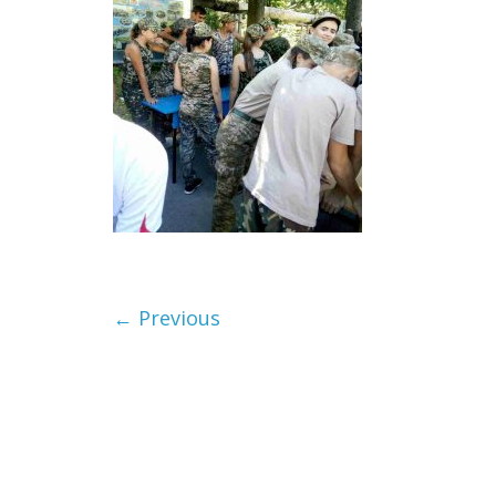
← Previous