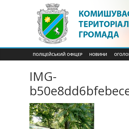
Skip
to
content
ПОЛІЦЕЙСЬКИЙ ОФІЦЕР
НОВИНИ
ОГОЛО
IMG-
b50e8dd6bfebec