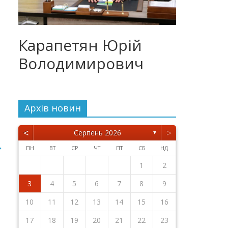
Карапетян Юрій
Володимирович
Архiв новин
<
>
Серпень 2026
▼
→
ПН
ВТ
СР
ЧТ
ПТ
СБ
НД
5
7
3
5
1
1
4
7
2
5
7
3
6
1
4
6
2
2
5
1
3
6
1
4
7
2
5
7
3
4
7
3
5
1
3
6
2
4
7
2
5
5
1
4
6
2
4
7
3
5
1
3
6
6
2
5
7
3
5
1
4
6
2
4
7
7
3
6
1
4
6
2
5
7
3
5
1
2
5
1
3
6
1
4
7
2
5
7
3
3
6
2
4
7
2
5
1
3
6
1
4
4
7
3
5
1
3
6
5
5
1
2
12
14
10
12
11
14
12
14
10
13
11
13
12
10
13
11
14
12
14
10
11
14
10
12
10
13
11
14
12
12
11
13
11
14
10
12
10
13
13
12
14
10
12
11
13
11
14
14
10
13
11
13
12
14
10
12
12
10
13
11
14
12
14
10
10
13
11
14
12
10
13
11
11
14
10
12
10
13
12
12
8
8
9
8
9
9
8
8
9
8
9
9
8
9
8
9
8
9
8
9
8
9
8
8
9
9
9
8
8
8
3
4
5
6
7
8
9
19
21
17
19
15
15
18
21
16
19
21
17
20
15
18
20
16
16
19
15
17
20
15
18
21
16
19
21
17
18
21
17
19
15
17
20
16
18
21
16
19
19
15
18
20
16
18
21
17
19
15
17
20
20
16
19
21
17
19
15
18
20
16
18
21
21
17
20
15
18
20
16
19
21
17
19
15
16
19
15
17
20
15
18
21
16
19
21
17
17
20
16
18
21
16
19
15
17
20
15
18
18
21
17
19
15
17
20
19
19
10
11
12
13
14
15
16
26
28
24
26
22
22
25
28
23
26
28
24
27
22
25
27
23
23
26
22
24
27
22
25
28
23
26
28
24
25
28
24
26
22
24
27
23
25
28
23
26
26
22
25
27
23
25
28
24
26
22
24
27
27
23
26
28
24
26
22
25
27
23
25
28
28
24
27
22
25
27
23
26
28
24
26
22
23
26
22
24
27
22
25
28
23
26
28
24
24
27
23
25
28
23
26
22
24
27
22
25
25
28
24
26
22
24
27
26
26
17
18
19
20
21
22
23