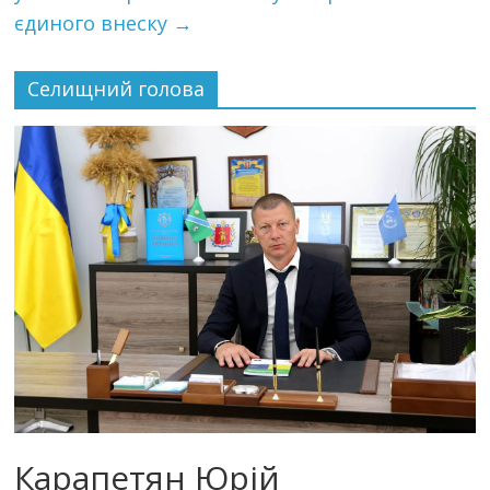
єдиного внеску
→
Селищний голова
Карапетян Юрій