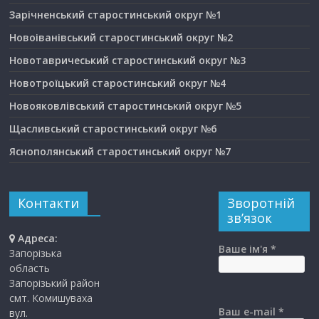
Зарічненський старостинський округ №1
Новоіванівський старостинський округ №2
Новотавричеський старостинський округ №3
Новотроїцький старостинський округ №4
Новояковлівський старостинський округ №5
Щасливський старостинський округ №6
Яснополянський старостинський округ №7
Контакти
Зворотній
зв’язок
Адреса:
Ваше ім'я *
Запорізька
область
Запорізький район
смт. Комишуваха
Ваш e-mail *
вул.