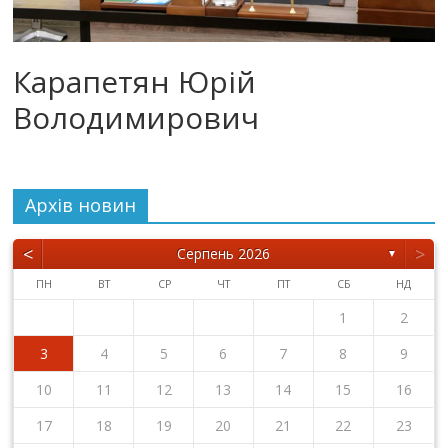
Карапетян Юрій
Володимирович
Архiв новин
<
>
Серпень 2026
▼
ПН
ВТ
СР
ЧТ
ПТ
СБ
НД
1
2
3
4
5
6
7
8
9
10
11
12
13
14
15
16
17
18
19
20
21
22
23