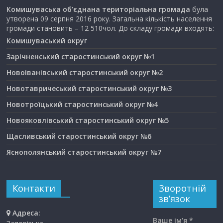
Комишуваська об’єднана територіальна громада
була
утворена 09 серпня 2016 року. Загальна кількість населення
громади становить – 12 510чол. До складу громади входять:
Комишуваський округ
Зарічненський старостинський округ №1
Новоіванівський старостинський округ №2
Новотавричеський старостинський округ №3
Новотроїцький старостинський округ №4
Новояковлівський старостинський округ №5
Щасливський старостинський округ №6
Яснополянський старостинський округ №7
Контакти
Зворотній
зв’язок
Адреса:
Ваше ім'я *