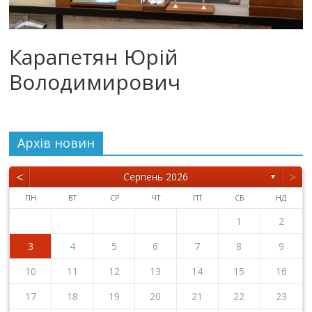
Карапетян Юрій
Володимирович
Архiв новин
<
>
Серпень 2026
▼
ПН
ВТ
СР
ЧТ
ПТ
СБ
НД
1
2
3
4
5
6
7
8
9
10
11
12
13
14
15
16
17
18
19
20
21
22
23