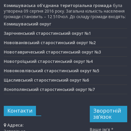
Комишуваська об’єднана територіальна громада
була
утворена 09 серпня 2016 року. Загальна кількість населення
громади становить – 12 510чол. До складу громади входять:
Комишуваський округ
Зарічненський старостинський округ №1
Новоіванівський старостинський округ №2
Новотавричеський старостинський округ №3
Новотроїцький старостинський округ №4
Новояковлівський старостинський округ №5
Щасливський старостинський округ №6
Яснополянський старостинський округ №7
Контакти
Зворотній
зв’язок
Адреса:
Ваше ім'я *