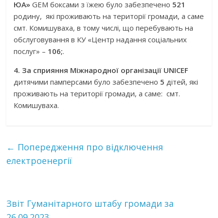
ЮА»
GEM боксами з їжею було забезпечено
521
родину, які проживають на території громади, а саме
смт. Комишуваха, в тому числі, що перебувають на
обслуговування в КУ «Центр надання соціальних
послуг» –
106;
.
4. За сприяння Міжнародної організації UNICEF
дитячими памперсами було забезпечено
5
дітей, які
проживають на території громади, а саме: смт.
Комишуваха.
←
Попередження про відключення
електроенергії
Звіт Гуманітарного штабу громади за
26.09.2023
→