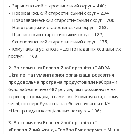
– Зарічненський старостинський округ –
440;
– Новоіванівський старостинський округ –
234;
– Новотавричеський старостинський округ –
700;
– Новотроїцький старостинський округ –
263;
– Щасливський старостинський округ –
187;
– Яснополянський старостинський округ –
175;
– Комунальна установа «Центр надання соціальних
послуг» –
163;
2. За сприяння Благодійної організації ADRA
Ukraine та Гуманітарної організації Всесвітня
продовольча програма
продуктовими наборами
було забезпечено
487
родин, які проживають на
території громади, а саме смт. Комишуваха, в тому
числі, що перебувають на обслуговування в КУ
«Центр надання соціальних послуг» –
106;
.
3. За сприяння Благодійної організації
«Благодійний Фонд «Глобал Емпавермент Мішн