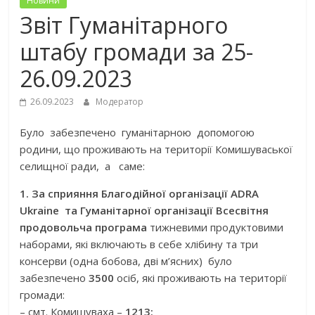
Новини
Звіт Гуманітарного
штабу громади за 25-
26.09.2023
26.09.2023
Модератор
Було забезпечено гуманітарною допомогою
родини, що проживають на території Комишуваської
селищної ради, а саме:
1. За сприяння Благодійної організації ADRA
Ukraine та Гуманітарної організації Всесвітня
продовольча програма
тижневими продуктовими
наборами, які включають в себе хлібину та три
консерви (одна бобова, дві м’ясних) було
забезпечено
3500
осіб, які проживають на території
громади:
– смт. Комишуваха –
1213;