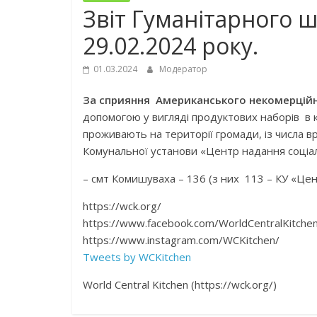
Звіт Гуманітарного ш
29.02.2024 року.
01.03.2024
Модератор
За сприяння Американського некомерційно
допомогою у вигляді продуктових наборів в 
проживають на території громади, із числа в
Комунальної установи «Центр надання соціал
– смт Комишуваха – 136 (з них 113 – КУ «Цен
https://wck.org/
https://www.facebook.com/WorldCentralKitche
https://www.instagram.com/WCKitchen/
Tweets by WCKitchen
World Central Kitchen (https://wck.org/)