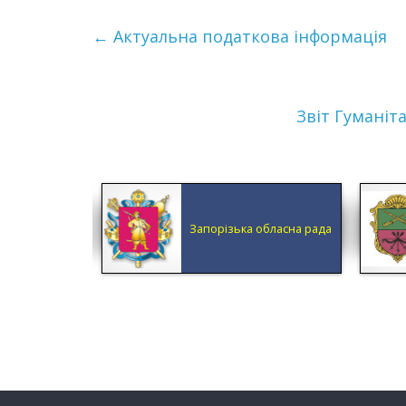
←
Актуальна податкова інформація
Звіт Гуманіта
КА ОБЛАСНА
Запорізька обласна рада
ДМІНІСТРАЦІЯ