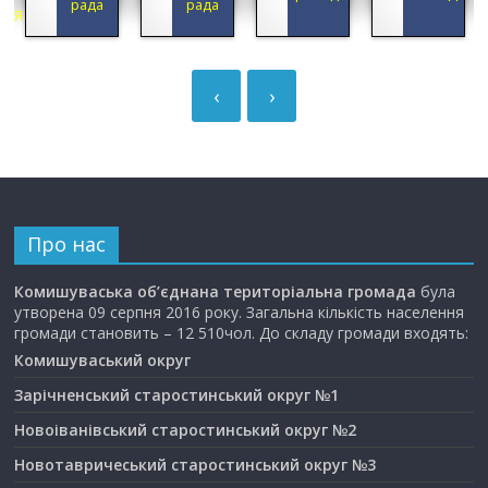
рада
рада
ЦІЯ
‹
›
Про нас
Комишуваська об’єднана територіальна громада
була
утворена 09 серпня 2016 року. Загальна кількість населення
громади становить – 12 510чол. До складу громади входять:
Комишуваський округ
Зарічненський старостинський округ №1
Новоіванівський старостинський округ №2
Новотавричеський старостинський округ №3