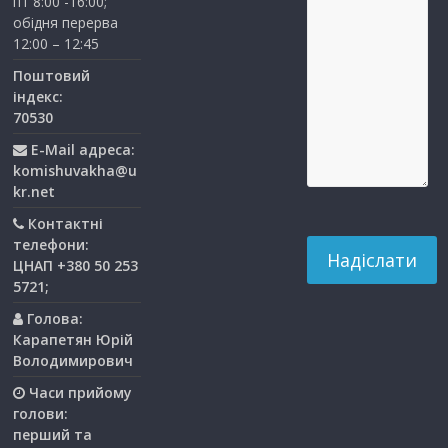
пт 8:00 -16:00;
обідня перерва
12:00 – 12:45
Поштовий
індекс:
70530
E-Mail адреса:
komishuvakha@u
kr.net
Контактні
телефони:
ЦНАП +380 50 253
5721;
Голова:
Карапетян Юрій
Володимирович
Часи прийому
голови:
перший та