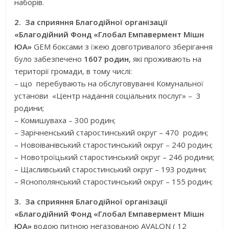
наборів.
2. За сприяння Благодійної організації
«Благодійний Фонд «Глобал Емпавермент Мішн
ЮА»
GEM боксами з їжею довготривалого зберігання
було забезпечено
1607 родин
, які проживають на
території громади, в тому числі:
– що перебувають на обслуговуванні Комунальної
установи «Центр надання соціальних послуг» – 3
родини;
– Комишуваха – 300 родин;
– Зарічненський старостинський округ – 470 родин;
– Новоіванівський старостинський округ – 240 родин;
– Новотроїцький старостинський округ – 246 родини;
– Щасливський старостинський округ – 193 родини;
– Яснополянський старостинський округ – 155 родин;
3. За сприяння Благодійної організації
«Благодійний Фонд «Глобал Емпавермент Мішн
ЮА»
водою питною негазованою AVALON ( 12