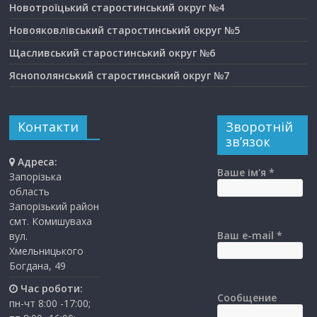
Новотроїцький старостинський округ №4
Новояковлівський старостинський округ №5
Щасливський старостинський округ №6
Яснополянський старостинський округ №7
Контакти
Зворотній
зв’язок
Адреса:
Ваше ім'я *
Запорізька
область
Запорізький район
смт. Комишуваха
Ваш e-mail *
вул.
Хмельницького
Богдана, 49
Час роботи:
Сообщение
пн-чт 8:00 -17:00;