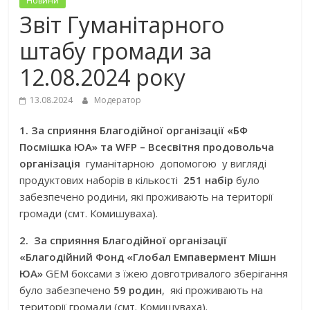
Новини
Звіт Гуманітарного
штабу громади за
12.08.2024 року
13.08.2024
Модератор
1. За сприяння Благодійної організації «БФ
Посмішка ЮА» та WFP – Всесвітня продовольча
організація
гуманітарною допомогою у вигляді
продуктових наборів в кількості
251 набір
було
забезпечено родини, які проживають на території
громади (смт. Комишуваха).
2. За сприяння Благодійної організації
«Благодійний Фонд «Глобал Емпавермент Мішн
ЮА»
GEM боксами з їжею довготривалого зберігання
було забезпечено
59 родин
, які проживають на
території громади (смт. Комишуваха).