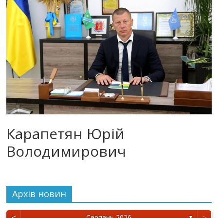
Карапетян Юрій
Володимирович
Архiв новин
<
>
Серпень 2026
▼