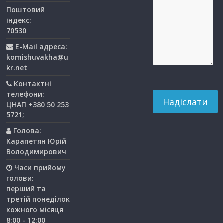
Поштовий
індекс:
70530
E-Mail адреса:
komishuvakha@u
kr.net
Контактні
телефони:
ЦНАП +380 50 253
5721;
Голова:
Карапетян Юрій
Володимирович
Часи прийому
голови:
перший та
третiй понедiлок
кожного мiсяця
8:00 - 12:00