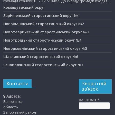
громади становить – 12 510чол. До складу громади входять:
Комишуваський округ
Зарічненський старостинський округ №1
Новоіванівський старостинський округ №2
Новотавричеський старостинський округ №3
Новотроїцький старостинський округ №4
Новояковлівський старостинський округ №5
Щасливський старостинський округ №6
Яснополянський старостинський округ №7
Контакти
Зворотній
зв’язок
Адреса:
Ваше ім'я *
Запорізька
область
Запорізький район