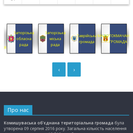
КА
Запорізька
Запорізька
А
Таврійська
МАЛОТОКМАЧАНС
обласна
міська
А
громада
ГРОМАДА
рада
рада
ЦІЯ
‹
›
Про нас
Комишуваська об’єднана територіальна громада
була
утворена 09 серпня 2016 року. Загальна кількість населення