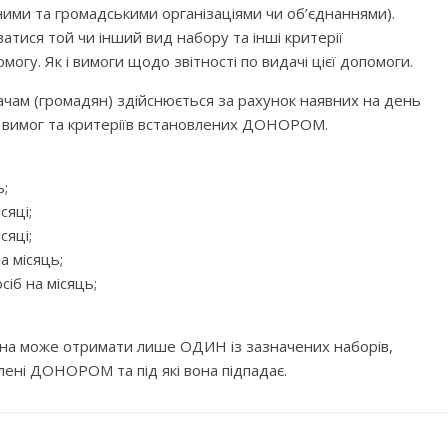
ними та громадськими організаціями чи об’єднаннями).
атися той чи інший вид набору та інші критерії
у. Як і вимоги щодо звітності по видачі цієї допомоги.
ачам (громадян) здійснюється за рахунок наявних на день
 вимог та критеріїв встановлених ДОНОРОМ.
ь;
сяці;
сяці;
а місяць;
іб на місяць;
на може отримати лише ОДИН із зазначених наборів,
влені ДОНОРОМ та під які вона підпадає.