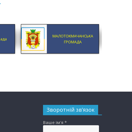
→
МАЛОТОКМАЧАНСЬКА
мада
ГРОМАДА
Зворотній зв’язок
Ваше ім'я *