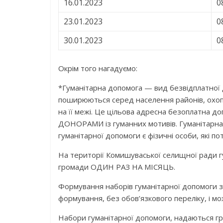
16.01.2023
0
23.01.2023
0
30.01.2023
0
Окрім того нагадуємо:
*Гуманіта‌рна допомо‌га — вид безвідплатно
поширюються серед населення районів, охо
на її межі. Це цільова адресна безоплатна д
ДОНОРАМИ із гуманних мотивів. Гуманітарна
гуманітарної допомоги є фізичні особи, які п
На території Комишуваської селищної ради 
громади ОДИН РАЗ НА МІСЯЦЬ.
Формування наборів гуманітарної допомоги з
формування, без обов’язкового переліку, і мо
Набори гуманітарної допомоги, надаються 