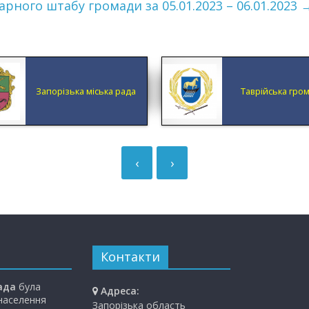
арного штабу громади за 05.01.2023 – 06.01.2023
Запорізька міська рада
Таврійська гро
‹
›
Контакти
ада
була
Адреса:
 населення
Запорізька область