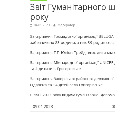
Звіт Гуманітарного ш
року
04.01.2023
Модератор
За сприяння Громадської організації BELUGA 
забезпечено 83 родини, з них 39 родин села 
За сприяння ПП Юніон Трейд плюс дитячим ха
За сприяння Міжнародної організації UNICEF
та 4 дитини с. Григорівське.
За сприяння Запорізької районної державної а
Одарівка та 14 дітей села Григорівське.
В січні 2023 року видача гуманітарної допом
09.01.2023
0