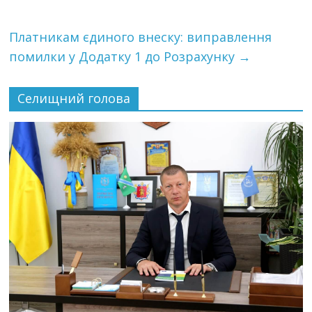
Платникам єдиного внеску: виправлення
помилки у Додатку 1 до Розрахунку
→
Селищний голова