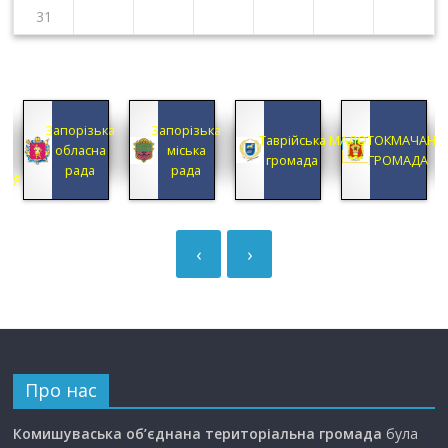
31
КА
Запорізька
Запорізька
А
Таврійська
МАЛОТОКМАЧАНС
обласна
міська
А
громада
ГРОМАДА
рада
рада
ЦІЯ
‹
›
Про нас
Комишуваська об’єднана територіальна громада
була