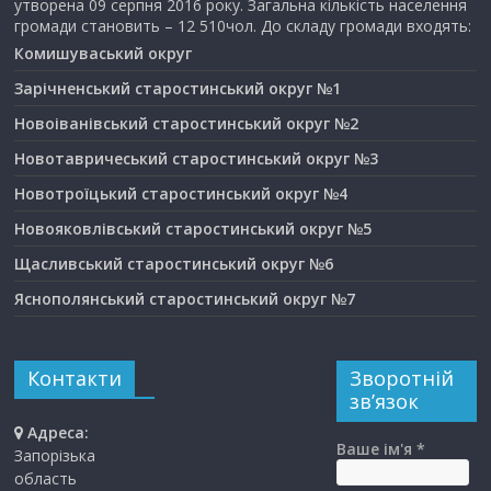
утворена 09 серпня 2016 року. Загальна кількість населення
громади становить – 12 510чол. До складу громади входять:
Комишуваський округ
Зарічненський старостинський округ №1
Новоіванівський старостинський округ №2
Новотавричеський старостинський округ №3
Новотроїцький старостинський округ №4
Новояковлівський старостинський округ №5
Щасливський старостинський округ №6
Яснополянський старостинський округ №7
Контакти
Зворотній
зв’язок
Адреса:
Ваше ім'я *
Запорізька
область