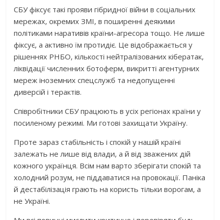
СБУ фіксує такі прояви гібридної війни в соціальних
мережах, окремих ЗМІ, в поширенні деякими
політиками наративів країни-агресора тощо. Не лише
фіксує, а активно їм протидіє. Це відображається у
рішеннях РНБО, кількості нейтралізованих кібератак,
ліквідації численних ботоферм, викритті агентурних
мереж іноземних спецслужб та недопущенні
диверсій і терактів.
Співробітники СБУ працюють в усіх регіонах країни у
посиленому режимі. Ми готові захищати Україну.
Проте зараз стабільність і спокій у нашій країні
залежать не лише від влади, а й від зважених дій
кожного українця. Всім нам варто зберігати спокій та
холодний розум, не піддаватися на провокації. Паніка
й дестабілізація грають на користь тільки ворогам, а
не Україні.