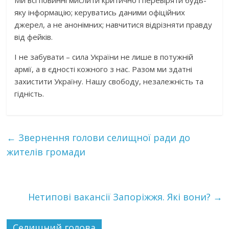
Ми всі повинні мислити критично і перевіряти будь-
яку інформацію; керуватись даними офіційних
джерел, а не анонімних; навчитися відрізняти правду
від фейків.
І не забувати – сила України не лише в потужній
армії, а в єдності кожного з нас. Разом ми здатні
захистити Україну. Нашу свободу, незалежність та
гідність.
←
Звернення голови селищної ради до
жителів громади
Нетипові вакансії Запоріжжя. Які вони?
→
Селищний голова