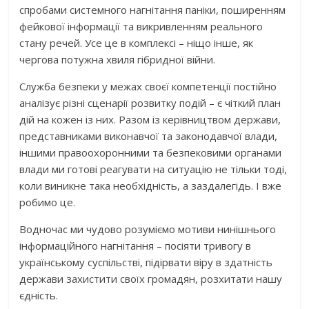
спробами системного нагнітання паніки, поширенням
фейкової інформації та викривленням реального
стану речей. Усе це в комплексі – ніщо інше, як
чергова потужна хвиля гібридної війни.
Служба безпеки у межах своєї компетенції постійно
аналізує різні сценарії розвитку подій – є чіткий план
дій на кожен із них. Разом із керівництвом держави,
представниками виконавчої та законодавчої влади,
іншими правоохоронними та безпековими органами
влади ми готові реагувати на ситуацію не тільки тоді,
коли виникне така необхідність, а заздалегідь. І вже
робимо це.
Водночас ми чудово розуміємо мотиви нинішнього
інформаційного нагнітання – посіяти тривогу в
українському суспільстві, підірвати віру в здатність
держави захистити своїх громадян, розхитати нашу
єдність.