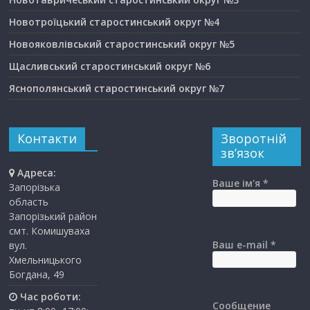
Новотроїцький старостинський округ №4
Новояковлівський старостинський округ №5
Щасливський старостинський округ №6
Яснополянський старостинський округ №7
Контакти
Зворотній
зв’язок
Адреса:
Ваше ім'я *
Запорізька
область
Запорізький район
смт. Комишуваха
Ваш e-mail *
вул.
Хмельницького
Богдана, 49
Час роботи:
Сообщение