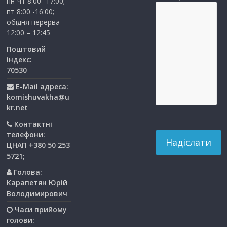
пн-чт 8:00 -17:00;
пт 8:00 -16:00;
обідня перерва
12:00 – 12:45
Поштовий
індекс:
70530
E-Mail адреса:
komishuvakha@u
kr.net
Контактні
телефони:
ЦНАП +380 50 253
5721;
Голова:
Карапетян Юрій
Володимирович
Часи прийому
голови: