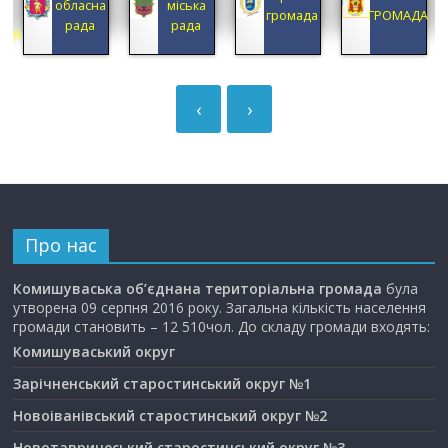
обласна
міська
А
громада
ГРОМАДА
рада
рада
ЦІЯ
‹
›
Про нас
Комишуваська об’єднана територіальна громада
була
утворена 09 серпня 2016 року. Загальна кількість населення
громади становить – 12 510чол. До складу громади входять:
Комишуваський округ
Зарічненський старостинський округ №1
Новоіванівський старостинський округ №2
Новотавричеський старостинський округ №3