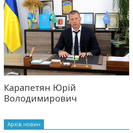
Карапетян Юрій
Володимирович
Архiв новин