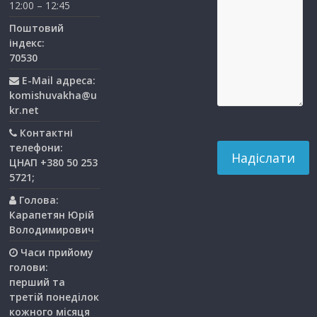
12:00 – 12:45
Поштовий
індекс:
70530
E-Mail адреса:
komishuvakha@u
kr.net
Контактні
телефони:
ЦНАП +380 50 253
5721;
Голова:
Карапетян Юрій
Володимирович
Часи прийому
голови:
перший та
третiй понедiлок
кожного мiсяця