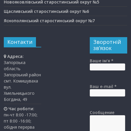
Новояковлівський старостинський округ №5
Щасливський старостинський округ №6
Яснополянський старостинський округ №7
Контакти
Зворотній
зв’язок
Адреса:
Ваше ім'я *
Запорізька
область
Запорізький район
смт. Комишуваха
Ваш e-mail *
вул.
Хмельницького
Богдана, 49
Час роботи:
Сообщение
пн-чт 8:00 -17:00;
пт 8:00 -16:00;
обідня перерва