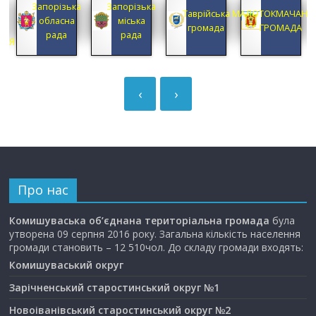
Запорізька
Запорізька
А
Таврійська
МАЛОТОКМАЧАНС
обласна
міська
А
громада
ГРОМАДА
рада
рада
ЦІЯ
‹
›
Про нас
Комишуваська об’єднана територіальна громада
була
утворена 09 серпня 2016 року. Загальна кількість населення
громади становить – 12 510чол. До складу громади входять:
Комишуваський округ
Зарічненський старостинський округ №1
Новоіванівський старостинський округ №2