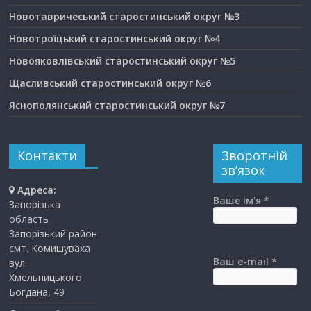
Новотавричеський старостинський округ №3
Новотроїцький старостинський округ №4
Новояковлівський старостинський округ №5
Щасливський старостинський округ №6
Яснополянський старостинський округ №7
Контакти
Зворотній
зв’язок
Адреса:
Ваше ім'я *
Запорізька
область
Запорізький район
смт. Комишуваха
Ваш e-mail *
вул.
Хмельницького
Богдана, 49