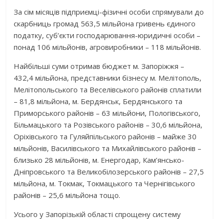
За сім місяців підприємці-фізичні особи спрямували до
скарбниць громад 563,5 мільйона гривень єдиного
податку, суб’єкти господарювання-юридичні особи –
понад 106 мільйонів, агровиробники – 118 мільйонів.
Найбільші суми отримав бюджет м. Запоріжжя –
432,4 мільйона, представники бізнесу м. Мелітополь,
Мелітопольського та Веселівського районів сплатили
– 81,8 мільйона, м. Бердянськ, Бердянського та
Приморського районів – 63 мільйони, Пологівського,
Більмацького та Розівського районів – 30,6 мільйона,
Оріхівського та Гуляйпільського районів – майже 30
мільйонів, Василівського та Михайлівського районів –
близько 28 мільйонів, м. Енергодар, Кам’янсько-
Дніпровського та Великобілозерського районів – 27,5
мільйона, м. Токмак, Токмацького та Чернігівського
районів – 25,6 мільйона тощо.
Усього у Запорізькій області спрощену систему