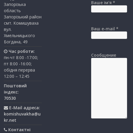
Ваше ім'я *
Запорізька
область
Запорізький район
смт. Комишуваха
Ваш e-mail *
вул.
Хмельницького
Богдана, 49
Час роботи:
Сообщение
пн-чт 8:00 -17:00;
пт 8:00 -16:00;
обідня перерва
12:00 – 12:45
Поштовий
індекс:
70530
E-Mail адреса:
komishuvakha@u
kr.net
Контактні