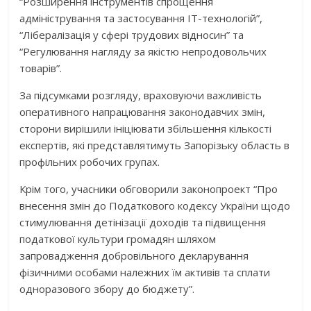
“Розширення інструментів спрощення
адміністрування та застосування IT-технологій”,
“Лібералізація у сфері трудових відносин” та
“Регулювання нагляду за якістю непродовольчих
товарів”.
За підсумками розгляду, враховуючи важливість
оперативного напрацювання законодавчих змін,
сторони вирішили ініціювати збільшення кількості
експертів, які представлятимуть Запорізьку область в
профільних робочих групах.
Крім того, учасники обговорили законопроект “Про
внесення змін до Податкового кодексу України щодо
стимулювання детінізації доходів та підвищення
податкової культури громадян шляхом
запровадження добровільного декларування
фізичними особами належних їм активів та сплати
одноразового збору до бюджету”.