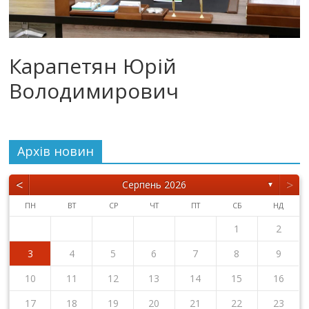
Карапетян Юрій
Володимирович
Архiв новин
<
>
Серпень 2026
▼
ПН
ВТ
СР
ЧТ
ПТ
СБ
НД
1
2
3
4
5
6
7
8
9
10
11
12
13
14
15
16
17
18
19
20
21
22
23