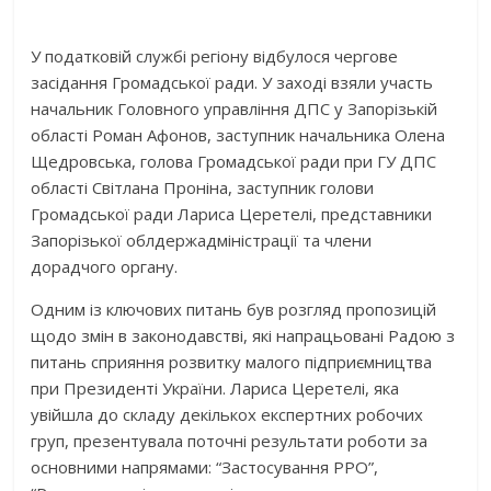
У податковій службі регіону відбулося чергове
засідання Громадської ради. У заході взяли участь
начальник Головного управління ДПС у Запорізькій
області Роман Афонов, заступник начальника Олена
Щедровська, голова Громадської ради при ГУ ДПС
області Світлана Проніна, заступник голови
Громадської ради Лариса Церетелі, представники
Запорізької облдержадміністрації та члени
дорадчого органу.
Одним із ключових питань був розгляд пропозицій
щодо змін в законодавстві, які напрацьовані Радою з
питань сприяння розвитку малого підприємництва
при Президенті України. Лариса Церетелі, яка
увійшла до складу декількох експертних робочих
груп, презентувала поточні результати роботи за
основними напрямами: “Застосування РРО”,