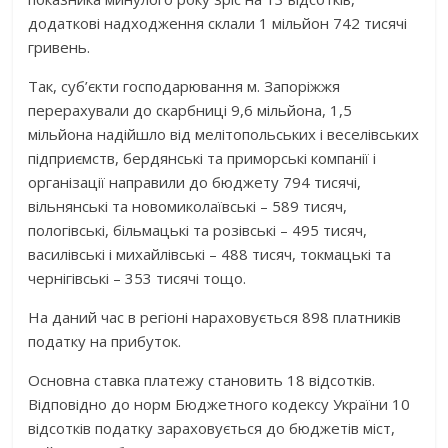
додаткові надходження склали 1 мільйон 742 тисячі
гривень.
Так, суб’єкти господарювання м. Запоріжжя
перерахували до скарбниці 9,6 мільйона, 1,5
мільйона надійшло від мелітопольських і веселівських
підприємств, бердянські та приморські компанії і
організації направили до бюджету 794 тисячі,
вільнянські та новомиколаївські – 589 тисяч,
пологівські, більмацькі та розівські – 495 тисяч,
василівські і михайлівські – 488 тисяч, токмацькі та
чернігівські – 353 тисячі тощо.
На даний час в регіоні нараховується 898 платників
податку на прибуток.
Основна ставка платежу становить 18 відсотків.
Відповідно до норм Бюджетного кодексу України 10
відсотків податку зараховується до бюджетів міст,