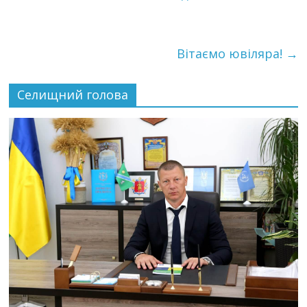
Вітаємо ювіляра!
→
Селищний голова