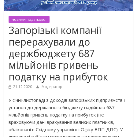
новини податкової
Запорізькі компанії
перерахували до
держбюджету 687
мільйонів гривень
податку на прибуток
21.12.2020
Модератор
У січні-листопаді з доходів запорізьких підприємств і
установ до державного бюджету надійшло 687
мільйонів гривень податку на прибуток (не
враховуючи дані врахування великих платників,
обліковані в Східному управлінні Офісу ВПП ДПС). У
листопаді суб’єкти господарювання перерахували