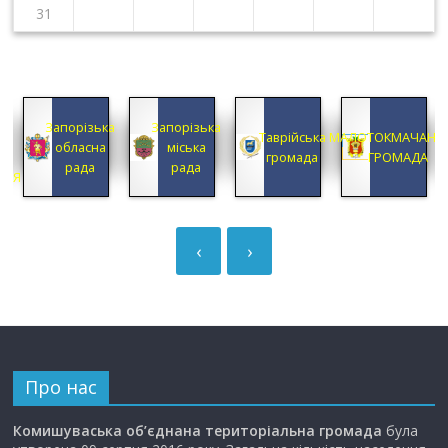
31
КА
Запорізька
Запорізька
А
Таврійська
МАЛОТОКМАЧАНС
обласна
міська
А
громада
ГРОМАДА
рада
рада
ЦІЯ
‹
›
Про нас
Комишуваська об’єднана територіальна громада
була