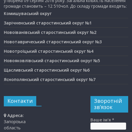
утворена 09 серпня 2016 року. Загальна кількість населення
громади становить – 12 510чол. До складу громади входять:
Комишуваський округ
Зарічненський старостинський округ №1
Новоіванівський старостинський округ №2
Новотавричеський старостинський округ №3
Новотроїцький старостинський округ №4
Новояковлівський старостинський округ №5
Щасливський старостинський округ №6
Яснополянський старостинський округ №7
Контакти
Зворотній
зв’язок
Адреса:
Ваше ім'я *
Запорізька
область