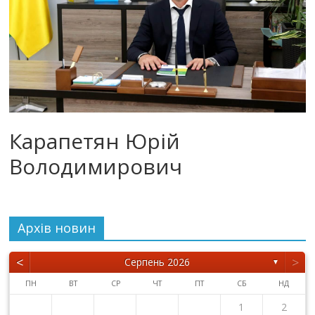
Карапетян Юрій
Володимирович
Архiв новин
<
>
Серпень 2026
▼
ПН
ВТ
СР
ЧТ
ПТ
СБ
НД
1
2