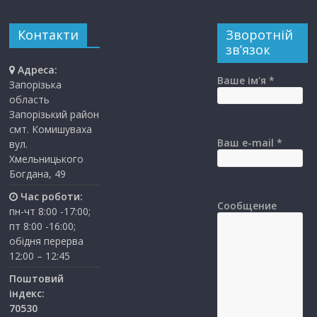
Контакти
Зворотній
зв’язок
Адреса:
Ваше ім'я *
Запорізька
область
Запорізький район
смт. Комишуваха
Ваш e-mail *
вул.
Хмельницького
Богдана, 49
Час роботи:
Сообщение
пн-чт 8:00 -17:00;
пт 8:00 -16:00;
обідня перерва
12:00 – 12:45
Поштовий
індекс:
70530