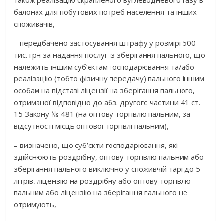
також реалізацію скрапленого вуглеводневого газу в
балонах для побутових потреб населення та інших
споживачів,
– передбачено застосування штрафу у розмірі 500
тис. грн за надання послуг із зберігання пального, що
належить іншим суб’єктам господарювання та/або
реалізацію (тобто фізичну передачу) пального іншим
особам на підставі ліцензії на зберігання пального,
отриманої відповідно до абз. другого частини 41 ст.
15 Закону № 481 (на оптову торгівлю пальним, за
відсутності місць оптової торгівлі пальним),
– визначено, що суб’єкти господарювання, які
здійснюють роздрібну, оптову торгівлю пальним або
зберігання пального виключно у споживчій тарі до 5
літрів, ліцензію на роздрібну або оптову торгівлю
пальним або ліцензію на зберігання пального не
отримують,