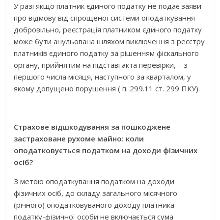
У разі якщо платник єдиного податку не подає заяви
про відмову від спрощеної системи оподаткування
добровільно, реєстрація платником єдиного податку
може бути анульована шляхом виключення з реєстру
платників єдиного податку за рішенням фіскального
органу, прийнятим на підставі акта перевірки, – з
першого числа місяця, наступного за кварталом, у
якому допущено порушення ( п. 299.11 ст. 299 ПКУ).
Страхове відшкодування за пошкоджене
застраховане рухоме майно: коли
оподатковується податком на доходи фізичних
осіб?
З метою оподаткування податком на доходи
фізичних осіб, до складу загального місячного
(річного) оподатковуваного доходу платника
податку-фізичної особи не включається сума