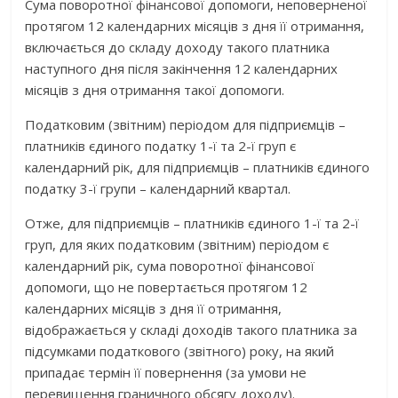
Сума поворотної фінансової допомоги, неповерненої
протягом 12 календарних місяців з дня її отримання,
включається до складу доходу такого платника
наступного дня після закінчення 12 календарних
місяців з дня отримання такої допомоги.
Податковим (звітним) періодом для підприємців –
платників єдиного податку 1-ї та 2-ї груп є
календарний рік, для підприємців – платників єдиного
податку 3-ї групи – календарний квартал.
Отже, для підприємців – платників єдиного 1-ї та 2-ї
груп, для яких податковим (звітним) періодом є
календарний рік, сума поворотної фінансової
допомоги, що не повертається протягом 12
календарних місяців з дня її отримання,
відображається у складі доходів такого платника за
підсумками податкового (звітного) року, на який
припадає термін її повернення (за умови не
перевищення граничного обсягу доходу).