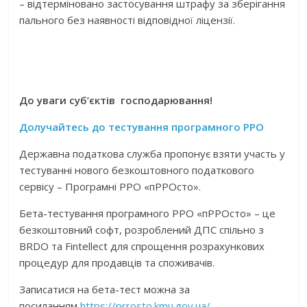
– відтерміновано застосування штрафу за зберігання
пального без наявності відповідної ліцензії.
До уваги суб’єктів господарювання!
Долучайтесь до тестування програмного РРО
Державна податкова служба пропонує взяти участь у
тестуванні нового безкоштовного податкового
сервісу – Програмні РРО «пРРОсто».
Бета-тестування програмного РРО «пРРОсто» – це
безкоштовний софт, розроблений ДПС спільно з
BRDO та Fintellect для спрощення розрахункових
процедур для продавців та споживачів.
Записатися на бета-тест можна за
посиланням
https://prrosto.kmu.gov.ua/
.