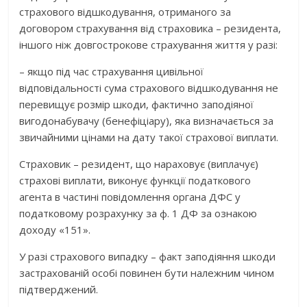
страхового відшкодування, отриманого за
договором страхування від страховика – резидента,
іншого ніж довгострокове страхування життя у разі:
– якщо під час страхування цивільної
відповідальності сума страхового відшкодування не
перевищує розмір шкоди, фактично заподіяної
вигодонабувачу (бенефіціару), яка визначається за
звичайними цінами на дату такої страхової виплати.
Страховик – резидент, що нараховує (виплачує)
страхові виплати, виконує функції податкового
агента в частині повідомлення органа ДФС у
податковому розрахунку за ф. 1 ДФ за ознакою
доходу «151».
У разі страхового випадку – факт заподіяння шкоди
застрахованій особі повинен бути належним чином
підтверджений.