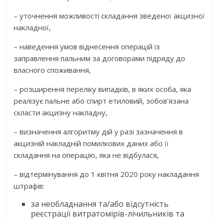
– уточнення можливості складання зведеної акцизної
накладної,
– наведення умов віднесення операцій із
заправлення пальним за договорами підряду до
власного споживання,
– розширення переліку випадків, в яких особа, яка
реалізує пальне або спирт етиловий, зобов’язана
скласти акцизну накладну,
– визначення алгоритму дій у разі зазначення в
акцизній накладній помилкових даних або її
складання на операцію, яка не відбулася,
– відтермінування до 1 квітня 2020 року накладання
штрафів:
за необладнання та/або відсутність
реєстрації витратомірів-лічильників та