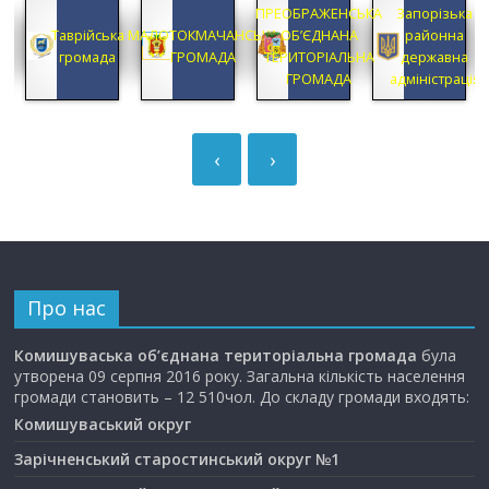
ПРЕОБРАЖЕНСЬКА
Запорізька
ка
Таврійська
МАЛОТОКМАЧАНСЬКА
ОБ’ЄДНАНА
районна
громада
ГРОМАДА
ТЕРИТОРІАЛЬНА
державна
ГРОМАДА
адміністрація
‹
›
Про нас
Комишуваська об’єднана територіальна громада
була
утворена 09 серпня 2016 року. Загальна кількість населення
громади становить – 12 510чол. До складу громади входять:
Комишуваський округ
Зарічненський старостинський округ №1