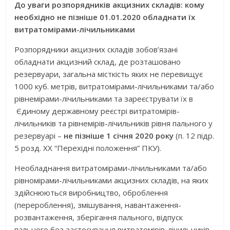
До уваги розпорядників акцизних складів: кому
необхідно
не пізніше 01.01.2020
обладнати їх
витратомірами-лічильниками
Розпорядники акцизних складів зобов’язані
обладнати акцизний склад, де розташовано
резервуари, загальна місткість яких не перевищує
1000 куб. метрів, витратомірами-лічильниками та/або
рівнемірами-лічильниками та зареєструвати їх в
Єдиному державному реєстрі витратомірів-
лічильників та рівнемірів-лічильників рівня пального у
резервуарі –
не пізніше 1 січня 2020 року
(п. 12 підр.
5 розд. XX “Перехідні положення” ПКУ).
Необладнання витратомірами-лічильниками та/або
рівномірами-лічильниками акцизних складів, на яких
здійснюються виробництво, оброблення
(перероблення), змішування, навантаження-
розвантаження, зберігання пального, відпуск
пального без застосування витратомірів-лічильників