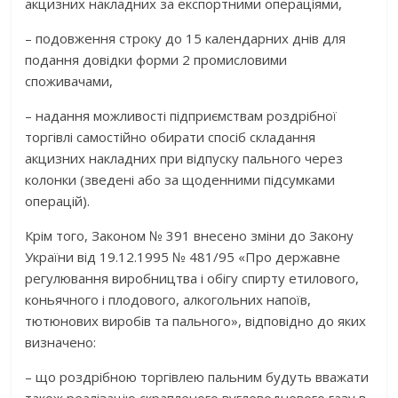
акцизних накладних за експортними операціями,
– подовження строку до 15 календарних днів для
подання довідки форми 2 промисловими
споживачами,
– надання можливості підприємствам роздрібної
торгівлі самостійно обирати спосіб складання
акцизних накладних при відпуску пального через
колонки (зведені або за щоденними підсумками
операцій).
Крім того, Законом № 391 внесено зміни до Закону
України від 19.12.1995 № 481/95 «Про державне
регулювання виробництва і обігу спирту етилового,
коньячного і плодового, алкогольних напоїв,
тютюнових виробів та пального», відповідно до яких
визначено:
– що роздрібною торгівлею пальним будуть вважати