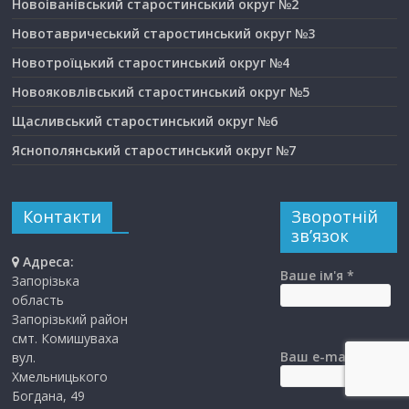
Новоіванівський старостинський округ №2
Новотавричеський старостинський округ №3
Новотроїцький старостинський округ №4
Новояковлівський старостинський округ №5
Щасливський старостинський округ №6
Яснополянський старостинський округ №7
Контакти
Зворотній
зв’язок
Адреса:
Ваше ім'я *
Запорізька
область
Запорізький район
смт. Комишуваха
Ваш e-mail *
вул.
Хмельницького
Богдана, 49