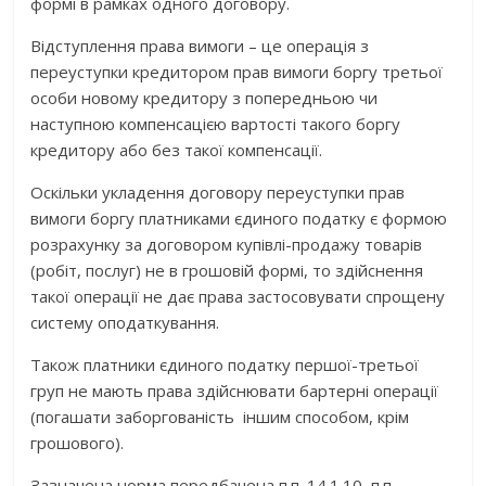
формі в рамках одного договору.
Відступлення права вимоги – це операція з
переуступки кредитором прав вимоги боргу третьої
особи новому кредитору з попередньою чи
наступною компенсацією вартості такого боргу
кредитору або без такої компенсації.
Оскільки укладення договору переуступки прав
вимоги боргу платниками єдиного податку є формою
розрахунку за договором купівлі-продажу товарів
(робіт, послуг) не в грошовій формі, то здійснення
такої операції не дає права застосовувати спрощену
систему оподаткування.
Також платники єдиного податку першої-третьої
груп не мають права здійснювати бартерні операції
(погашати заборгованість іншим способом, крім
грошового).
Зазначена норма передбачена п.п. 14.1.10, п.п.