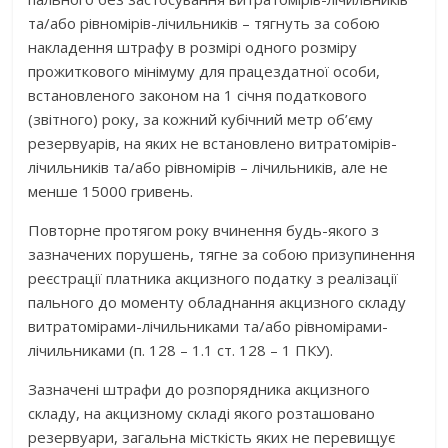
та/або рівномірів-лічильників – тягнуть за собою
накладення штрафу в розмірі одного розміру
прожиткового мінімуму для працездатної особи,
встановленого законом на 1 січня податкового
(звітного) року, за кожний кубічний метр об’єму
резервуарів, на яких не встановлено витратомірів-
лічильників та/або рівномірів – лічильників, але не
менше 15000 гривень.
Повторне протягом року вчинення будь-якого з
зазначених порушень, тягне за собою призупинення
реєстрації платника акцизного податку з реалізації
пального до моменту обладнання акцизного складу
витратомірами-лічильниками та/або рівномірами-
лічильниками (п. 128 – 1.1 ст. 128 – 1 ПКУ).
Зазначені штрафи до розпорядника акцизного
складу, на акцизному складі якого розташовано
резервуари, загальна місткість яких не перевищує