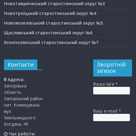
Новотавричеський старостинський округ №3
Новотроїцький старостинський округ №4
Новояковлівський старостинський округ №5
Щасливський старостинський округ №6
Яснополянський старостинський округ №7
Контакти
Зворотній
зв’язок
Адреса:
Ваше ім'я *
Запорізька
область
Запорізький район
смт. Комишуваха
Ваш e-mail *
вул.
Хмельницького
Богдана, 49
Час роботи: