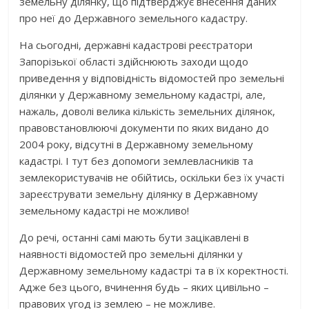
земельну ділянку, що підтверджує внесення даних
про неї до Державного земельного кадастру.
На сьогодні, державні кадастрові реєстратори
Запорізької області здійснюють заходи щодо
приведення у відповідність відомостей про земельні
ділянки у Державному земельному кадастрі, але,
нажаль, доволі велика кількість земельних ділянок,
правовстановлюючі документи по яких видано до
2004 року, відсутні в Державному земельному
кадастрі. І тут без допомоги землевласників та
землекористувачів не обійтись, оскільки без їх участі
зареєструвати земельну ділянку в Державному
земельному кадастрі не можливо!
До речі, останні самі мають бути зацікавлені в
наявності відомостей про земельні ділянки у
Державному земельному кадастрі та в їх коректності.
Адже без цього, вчинення будь – яких цивільно –
правових угод із землею – не можливе.