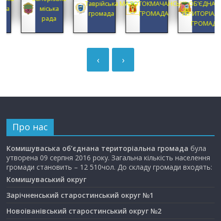
Таврійська
МАЛОТОКМАЧАНСЬКА
ОБ’ЄДНАНА
районна
громада
ГРОМАДА
ТЕРИТОРІАЛЬНА
державна
ГРОМАДА
адміністрація
‹
›
Про нас
Комишуваська об’єднана територіальна громада
була
утворена 09 серпня 2016 року. Загальна кількість населення
громади становить – 12 510чол. До складу громади входять:
Комишуваський округ
Зарічненський старостинський округ №1
Новоіванівський старостинський округ №2