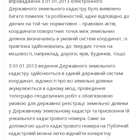
впровадженні з 01.01.2013 електронного
Державного земельного кадастру було виявлено
багато помилок та розбіжностей, адже відповідно до
діючих на той час нормативно – правових актів,
координати поворотних точок меж земельних
ділянок визначались в умовній системі координат, їх
прив’язка здійснювалась до твердих точок на
місцевості, наприклад, дороги, ярів, будинків, тощо.
З 01.01.2013 ведення Державного земельного
кадастру здійснюється в єдиній державній системі
координат, відомості про всі земельні ділянки
акумулюються в одному місці, проведення
топографо-геодезичних робіт є обов’язковою
умовою для державної реєстрації земельної ділянки
у Державному земельному кадастрі та присвоєння їй
унікального кадастрового номера. Саме за
допомогою цього кадастрового номера на Публічній
кадастровій можна легко віднайти конкретну