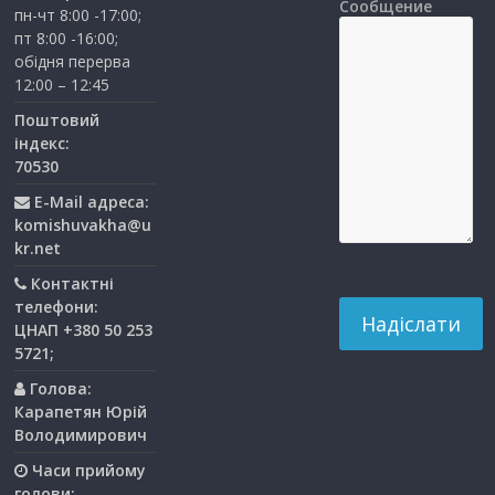
Сообщение
пн-чт 8:00 -17:00;
пт 8:00 -16:00;
обідня перерва
12:00 – 12:45
Поштовий
індекс:
70530
E-Mail адреса:
komishuvakha@u
kr.net
Контактні
телефони:
ЦНАП +380 50 253
5721;
Голова:
Карапетян Юрій
Володимирович
Часи прийому
голови: