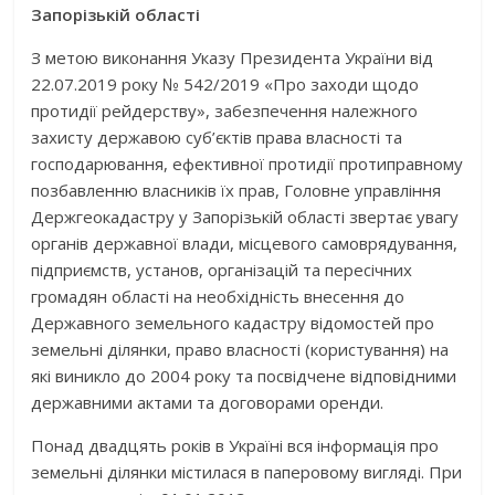
Запорізькій області
З метою виконання Указу Президента України від
22.07.2019 року № 542/2019 «Про заходи щодо
протидії рейдерству», забезпечення належного
захисту державою суб’єктів права власності та
господарювання, ефективної протидії протиправному
позбавленню власників їх прав, Головне управління
Держгеокадастру у Запорізькій області звертає увагу
органів державної влади, місцевого самоврядування,
підприємств, установ, організацій та пересічних
громадян області на необхідність внесення до
Державного земельного кадастру відомостей про
земельні ділянки, право власності (користування) на
які виникло до 2004 року та посвідчене відповідними
державними актами та договорами оренди.
Понад двадцять років в Україні вся інформація про
земельні ділянки містилася в паперовому вигляді. При