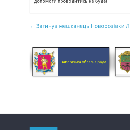
допомоги проводитись не буде!
←
Загинув мешканець Новорозівки Л
КА ОБЛАСНА
Запорізька обласна рада
ДМІНІСТРАЦІЯ