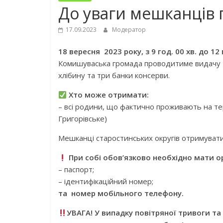
До уваги мешканців
17.09.2023
Модератор
18 вересня 2023 року, з 9 год. 00 хв. до 12 
Комишуваська громада проводитиме видачу т
хлібину та три банки консерви.
Хто може отримати:
– всі родини, що фактично проживають на тери
Григорівське)
Мешканці старостинських округів отримувати
При собі обов’язково необхідно мати о
– паспорт;
– ідентифікаційний номер;
та номер мобільного телефону.
УВАГА! У випадку повітряної тривоги та