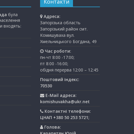
Контакти
ада
була
Адреса:
 населення
Запорізька область
и входять:
Запорізький район смт.
Комишуваха вул.
Хмельницького Богдана, 49
Час роботи:
пн-чт 8:00 -17:00;
пт 8:00 -16:00;
обідня перерва 12:00 – 12:45
Поштовий індекс:
70530
E-Mail адреса:
komishuvakha@ukr.net
Контактні телефони:
ЦНАП +380 50 253 5721;
Голова:
Карапетян Юрій