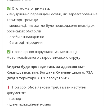
Хто може отримати:
– внутрішньо переміщені особи, які зареєстровані на
території громади
– мешканці, чиє житло було пошкоджене внаслідок
російських обстрілів
– особи з інвалідністю
– багатодітні родини
Поза чергою відпускаються мешканці
Новояковлівського старостинського округу
Видача буде проводитись за адресою смт
Комишуваха, вул. Богдана Хмельницького, 73А
(вхід з території КП “Благоустрій”)
При собі
обов’язково
треба мати наступні
документи:
– паспорт
– ідентифікаційний номер