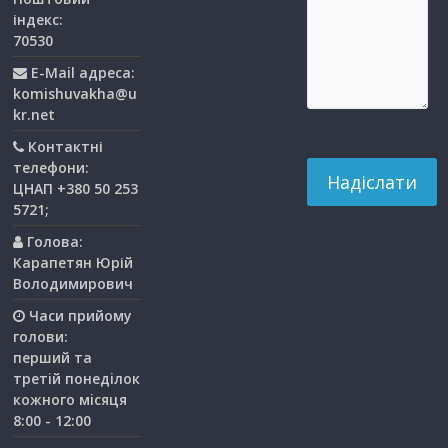
індекс:
70530
E-Mail адреса:
komishuvakha@u
kr.net
Контактні
телефони:
ЦНАП +380 50 253
5721;
Голова:
Карапетян Юрій
Володимирович
Часи прийому
голови:
перший та
третiй понедiлок
кожного мiсяця
8:00 - 12:00