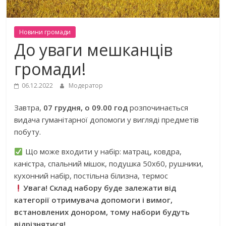
Новини громади
До уваги мешканців
громади!
06.12.2022
Модератор
Завтра,
07 грудня, о 09.00 год
розпочинається
видача гуманітарної допомоги у вигляді предметів
побуту.
Що може входити у набір: матрац, ковдра,
каністра, спальний мішок, подушка 50х60, рушники,
кухонний набір, постільна білизна, термос
Увага! Склад набору буде залежати від
категорії отримувача допомоги і вимог,
встановлених донором, тому набори будуть
відрізнятися!