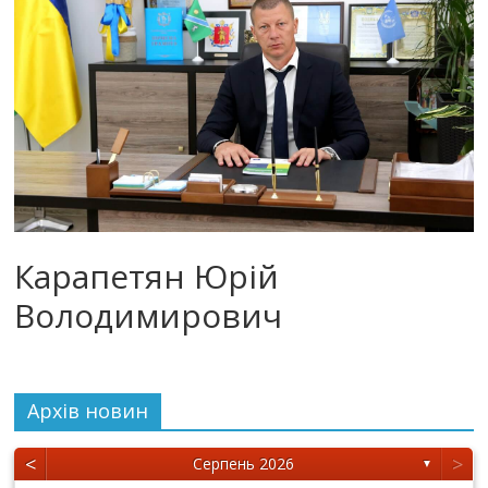
Карапетян Юрій
Володимирович
Архiв новин
<
>
Серпень 2026
▼