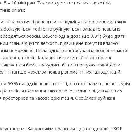
ше 5 – 10 міліграм. Так само у синтетичних наркотиків
27
29
25
27
23
23
26
29
24
27
29
25
28
23
26
28
24
24
27
23
25
28
23
26
29
24
27
29
25
26
29
25
27
23
25
28
24
26
29
24
27
27
23
26
28
24
26
29
25
27
23
25
28
28
24
27
29
25
27
23
26
28
24
26
29
25
28
23
26
28
24
27
29
25
27
23
24
27
23
25
28
23
26
29
24
27
29
25
25
28
24
26
29
24
27
23
25
28
23
26
26
29
25
27
23
25
28
27
27
28
30
26
28
24
24
27
30
25
28
30
26
29
24
27
29
25
25
28
24
26
29
24
27
30
25
28
30
26
27
30
26
28
24
26
29
25
27
30
25
28
28
24
27
29
25
27
30
26
28
24
26
29
25
28
30
26
28
24
27
29
25
27
30
26
29
24
27
29
25
28
30
26
28
24
25
28
24
26
29
24
27
30
25
28
30
26
26
29
25
27
30
25
28
24
26
29
24
27
27
30
26
28
24
26
29
28
28
29
27
29
25
25
28
31
26
29
27
30
25
28
30
26
26
29
25
27
30
25
28
31
26
29
27
28
31
27
29
25
27
30
26
28
31
26
29
25
28
30
26
28
31
27
29
25
27
30
26
29
27
29
25
28
30
26
28
31
27
30
25
28
30
26
29
27
29
25
26
29
25
27
30
25
28
31
26
29
27
27
30
26
28
31
26
29
25
27
30
25
28
28
31
27
29
25
27
30
29
30
28
30
26
26
29
27
30
28
31
26
29
27
27
30
26
28
31
26
29
27
30
28
29
28
30
26
28
31
27
29
27
30
26
29
27
29
28
30
26
28
31
27
30
28
30
26
29
27
29
28
31
26
29
27
30
28
30
26
27
30
26
28
31
26
29
27
30
28
28
31
27
29
27
30
26
28
31
26
29
28
30
26
28
31
30
31
29
27
27
30
28
31
29
27
30
28
28
31
27
29
27
30
28
31
29
29
27
29
28
30
28
31
27
30
28
30
29
27
29
28
31
29
27
30
28
30
29
27
30
28
31
29
27
28
31
27
29
27
30
28
31
29
28
30
28
31
27
29
27
30
29
27
29
31
30
28
28
31
29
30
28
31
29
28
30
28
31
29
30
30
28
30
29
29
28
31
29
30
28
30
29
30
28
31
29
30
28
31
29
30
28
29
28
30
28
31
29
30
29
29
28
30
28
31
30
28
30
иків опіатів.
30
30
31
30
30
30
31
30
31
30
31
30
31
30
31
30
30
30
31
30
30
30
31
31
31
31
31
31
31
31
31
31
ичні наркотичні речовини, на відміну від рослинних, таких
метаболізуються, тобто не руйнуються і занадто повільно
 виводяться зовсім. Всього одна доза (це 0,01) буде діяти
й стан, відчуття легкості, підвищене почуття власної
овсім неможливо. Після одного застосування безсоння може
 -до двох тижнів. Коли дія синтетичної наркотичної
 з’являється бажання кудись бігти в пошуках нової дози
лі” і пізніше можлива поява різноманітних галюцинацій.
» у 99 % випадків починають ті, хто вже палить тютюн. Крім
у рази після вживання алкоголю. У людини відключається
я просторова та часова орієнтація. Особливо руйнівні
ої установи “Запорізький обласний Центр здоров’я” ЗОР