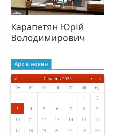
Карапетян Юрій
Володимирович
Архiв новин
<
>
Серпень 2026
▼
ПН
ВТ
СР
ЧТ
ПТ
СБ
НД
5
7
3
5
1
1
4
7
2
5
7
3
6
1
4
6
2
2
5
1
3
6
1
4
7
2
5
7
3
4
7
3
5
1
3
6
2
4
7
2
5
5
1
4
6
2
4
7
3
5
1
3
6
6
2
5
7
3
5
1
4
6
2
4
7
7
3
6
1
4
6
2
5
7
3
5
1
2
5
1
3
6
1
4
7
2
5
7
3
3
6
2
4
7
2
5
1
3
6
1
4
4
7
3
5
1
3
6
5
5
1
2
12
14
10
12
11
14
12
14
10
13
11
13
12
10
13
11
14
12
14
10
11
14
10
12
10
13
11
14
12
12
11
13
11
14
10
12
10
13
13
12
14
10
12
11
13
11
14
14
10
13
11
13
12
14
10
12
12
10
13
11
14
12
14
10
10
13
11
14
12
10
13
11
11
14
10
12
10
13
12
12
8
8
9
8
9
9
8
8
9
8
9
9
8
9
8
9
8
9
8
9
8
9
8
8
9
9
9
8
8
8
3
4
5
6
7
8
9
19
21
17
19
15
15
18
21
16
19
21
17
20
15
18
20
16
16
19
15
17
20
15
18
21
16
19
21
17
18
21
17
19
15
17
20
16
18
21
16
19
19
15
18
20
16
18
21
17
19
15
17
20
20
16
19
21
17
19
15
18
20
16
18
21
21
17
20
15
18
20
16
19
21
17
19
15
16
19
15
17
20
15
18
21
16
19
21
17
17
20
16
18
21
16
19
15
17
20
15
18
18
21
17
19
15
17
20
19
19
10
11
12
13
14
15
16
26
28
24
26
22
22
25
28
23
26
28
24
27
22
25
27
23
23
26
22
24
27
22
25
28
23
26
28
24
25
28
24
26
22
24
27
23
25
28
23
26
26
22
25
27
23
25
28
24
26
22
24
27
27
23
26
28
24
26
22
25
27
23
25
28
28
24
27
22
25
27
23
26
28
24
26
22
23
26
22
24
27
22
25
28
23
26
28
24
24
27
23
25
28
23
26
22
24
27
22
25
25
28
24
26
22
24
27
26
26
17
18
19
20
21
22
23