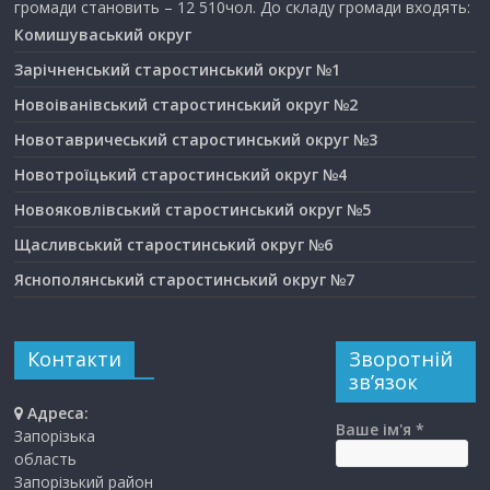
громади становить – 12 510чол. До складу громади входять:
Комишуваський округ
Зарічненський старостинський округ №1
Новоіванівський старостинський округ №2
Новотавричеський старостинський округ №3
Новотроїцький старостинський округ №4
Новояковлівський старостинський округ №5
Щасливський старостинський округ №6
Яснополянський старостинський округ №7
Контакти
Зворотній
зв’язок
Адреса:
Ваше ім'я *
Запорізька
область
Запорізький район