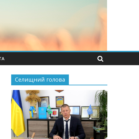
ТА
Селищний голова