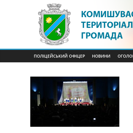
Skip
to
content
ПОЛІЦЕЙСЬКИЙ ОФІЦЕР
НОВИНИ
ОГОЛО