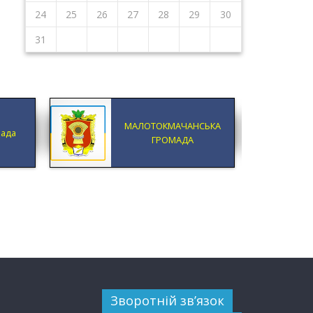
31
29
30
31
29
30
29
29
30
31
31
29
30
30
29
30
31
29
30
31
29
30
31
29
30
31
29
29
29
30
31
30
30
29
29
31
29
24
25
26
27
28
29
30
31
МАЛОТОКМАЧАНСЬКА
мада
ГРОМАДА
Зворотній зв’язок