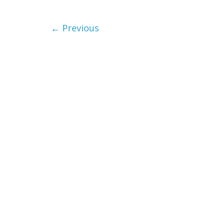
← Previous