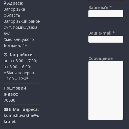
Адреса:
Ваше ім'я *
Запорізька
область
Запорізький район
смт. Комишуваха
Ваш e-mail *
вул.
Хмельницького
Богдана, 49
Час роботи:
Сообщение
пн-чт 8:00 -17:00;
пт 8:00 -16:00;
обідня перерва
12:00 – 12:45
Поштовий
індекс:
70530
E-Mail адреса:
komishuvakha@u
kr.net