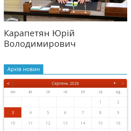
Карапетян Юрій
Володимирович
Архiв новин
<
>
Серпень 2026
▼
ПН
ВТ
СР
ЧТ
ПТ
СБ
НД
1
2
3
4
5
6
7
8
9
10
11
12
13
14
15
16