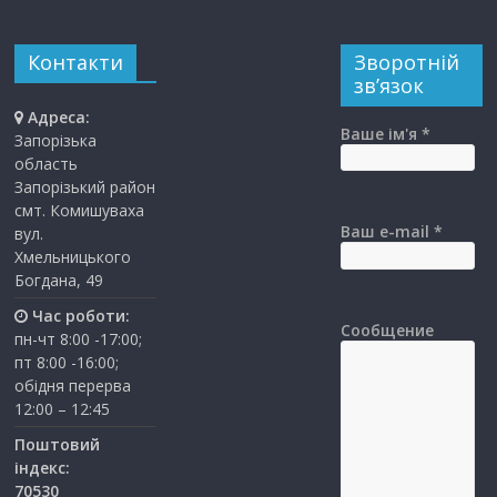
Контакти
Зворотній
зв’язок
Адреса:
Ваше ім'я *
Запорізька
область
Запорізький район
смт. Комишуваха
Ваш e-mail *
вул.
Хмельницького
Богдана, 49
Час роботи:
Сообщение
пн-чт 8:00 -17:00;
пт 8:00 -16:00;
обідня перерва
12:00 – 12:45
Поштовий
індекс:
70530