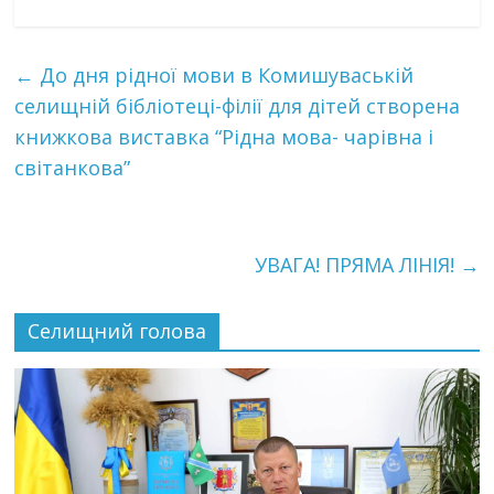
←
До дня рідної мови в Комишуваській
селищній бібліотеці-філії для дітей створена
книжкова виставка “Рідна мова- чарівна і
світанкова”
УВАГА! ПРЯМА ЛІНІЯ!
→
Селищний голова