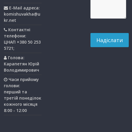
E-Mail адреса:
komishuvakha@u
kr.net
Контактні
телефони:
ЦНАП +380 50 253
5721;
Голова:
Карапетян Юрій
Володимирович
Часи прийому
голови:
перший та
третiй понедiлок
кожного мiсяця
8:00 - 12:00