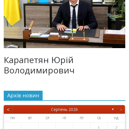
Карапетян Юрій
Володимирович
Архiв новин
<
>
Серпень 2026
▼
ПН
ВТ
СР
ЧТ
ПТ
СБ
НД
1
2