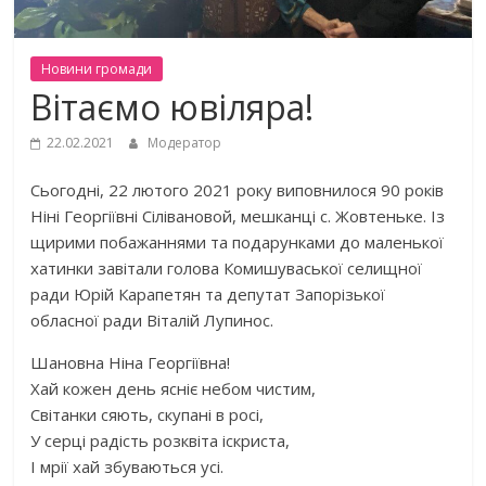
Новини громади
Вітаємо ювіляра!
22.02.2021
Модератор
Сьогодні, 22 лютого 2021 року виповнилося 90 років
Ніні Георгіївні Сілівановой, мешканці с. Жовтеньке. Із
щирими побажаннями та подарунками до маленької
хатинки завітали голова Комишуваської селищної
ради Юрій Карапетян та депутат Запорізької
обласної ради Віталій Лупинос.
Шановна Ніна Георгіївна!
Хай кожен день ясніє небом чистим,
Світанки сяють, скупані в росі,
У серці радість розквіта іскриста,
І мрії хай збуваються усі.