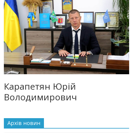
Карапетян Юрій
Володимирович
Архiв новин