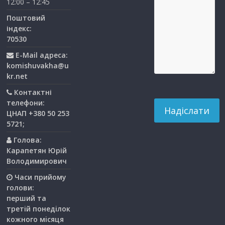
12:00 – 12:45
Поштовий
індекс:
70530
E-Mail адреса:
komishuvakha@u
kr.net
Контактні
телефони:
ЦНАП +380 50 253
5721;
Голова:
Карапетян Юрій
Володимирович
Часи прийому
голови:
перший та
третiй понедiлок
кожного мiсяця