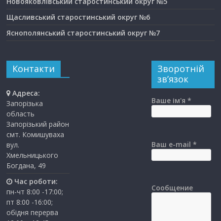
Новояковлівський старостинський округ №5
Щасливський старостинський округ №6
Яснополянський старостинський округ №7
Контакти
Зворотній
зв’язок
Адреса:
Ваше ім'я *
Запорізька
область
Запорізький район
смт. Комишуваха
Ваш e-mail *
вул.
Хмельницького
Богдана, 49
Час роботи:
Сообщение
пн-чт 8:00 -17:00;
пт 8:00 -16:00;
обідня перерва