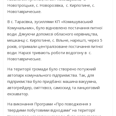
Новотроїцьке, с. Новорозівка, с. Кирпотине, с.
Новотавричеське.
В с. Тарасівка, зусиллями КП «Комишуваський
Комунальник», було відновлено постачання питної
води. Дякуючи допомозі обласного керівництва,
мешканці с. Кирпотине, с. Вільне, нарешті, через 5
років, отримали централізоване постачання питної
води. Наразі тривають роботи водогону в с.
Новотавричеське.
На території громади було створено потужний
автопарк комунального підприємства. Так, для
підприємства було придбано: машина вакуумна,
автогрейдер, сміттєвоз, самоскид та ланцюговий
екскаватор.
На виконання Програми «Про поводження з
твердими побутовими відходами” на території