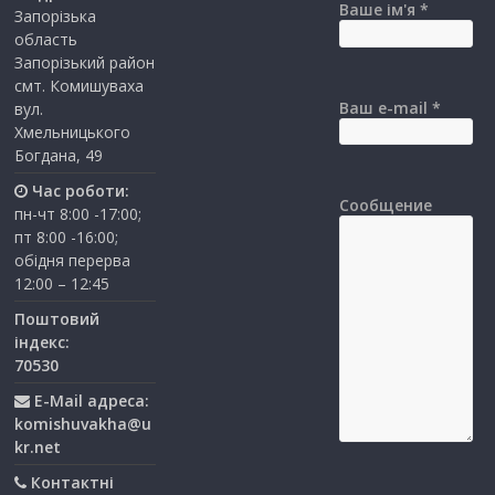
Ваше ім'я *
Запорізька
область
Запорізький район
смт. Комишуваха
Ваш e-mail *
вул.
Хмельницького
Богдана, 49
Час роботи:
Сообщение
пн-чт 8:00 -17:00;
пт 8:00 -16:00;
обідня перерва
12:00 – 12:45
Поштовий
індекс:
70530
E-Mail адреса:
komishuvakha@u
kr.net
Контактні