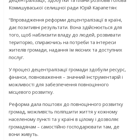
децентралізації, здобутки та плани розповів голова
Комишуваської селищної ради Юрій Карапетян:
“Впровадження реформи децентралізації в країні,
дає позитивні результати. Вона здійснюється для
того, щоб наблизити владу до людей, розвивати
територію, спираючись на потреби та інтереси
жителів громади, надання їм якісних та доступних
послуг.
У процесі децентралізації громади здобули ресурс,
фінанси, повноваження – значний інструментарій і
можливості для забезпечення повноцінного
місцевого розвитку.
Реформа дала поштовх до повноцінного розвитку
громад, можливість поліпшити життя у кожному
населеному пункті та у країні в цілому і дозволяє
громадянам – самостійно господарювати там, де
вони живуть.