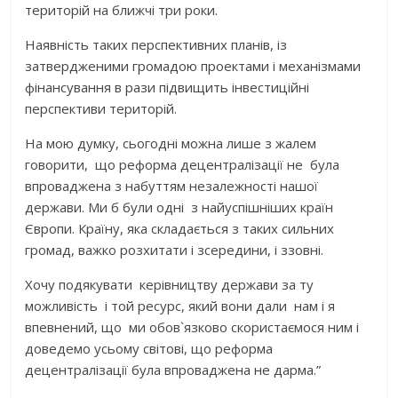
територій на ближчі три роки.
Наявність таких перспективних планів, із
затвердженими громадою проектами і механізмами
фінансування в рази підвищить інвестиційні
перспективи територій.
На мою думку, сьогодні можна лише з жалем
говорити, що реформа децентралізації не була
впроваджена з набуттям незалежності нашої
держави. Ми б були одні з найуспішніших країн
Європи. Країну, яка складається з таких сильних
громад, важко розхитати і зсередини, і ззовні.
Хочу подякувати керівництву держави за ту
можливість і той ресурс, який вони дали нам і я
впевнений, що ми обов`язково скористаємося ним і
доведемо усьому світові, що реформа
децентралізації була впроваджена не дарма.”