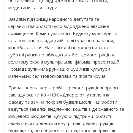
об’єдналися – це відродження закладів освіти,
медицини та культури.
Завдяки підтримці народного депутата та
керівництва області було відроджено аварійне
приміщення Комишуваського Будинку культури та
встановлено в глядацькій залі сучасне опалення,
кінообладнання. На сьогодні не одне свято та
суботні ранки не обходяться без демонстрації на
великому екрані мультфільмів, фільмів, презентацій.
Громада зупинила руйнацію Будинків культури
маленьких сел Новояковлівка та Жовта круча.
Триває перша черга робіт з реконструкції опорного
закладу освіти КЗ «НВК «Джерело»: утеплення
фасаду та заміна покрівлі будівлі школи. Ці роботи
ведуться завдяки виділенню коштів з державного та
місцевого бюджетів. Дякуючи підтримці області
планується провести й внутрішню реконструкцію
будівлі, яка, не побоюся сказати, стане «перлиною