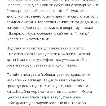
і області, на виділені кошти субвенції у розмірі більше
2 млн.грн, для забезпечення якісної, сучасної та
доступної середньої освіти, для 4 перших класів було
придбано меблі інтерактивні комплекси та дидактичні
матеріали. Для старших класів, в опорному закладі
«Джерело», були оснащені 5 кабінетів: 1- хімії, 1-
біології та 3- математики.
Виділяються кошти й для інклюзивної освіти.
Інклюзивна освіта має давати можливість кожній
дитині навчатися у комфортних умовах, всебічно
розвиватися, спілкуватися з однолітками.
Приділяється увага й облаштуванню дошкільних
навчальних закладів. Так, в дитячих садочках
громади ремонтуються санвузли, відновлюється
каналізаційна мережа та система опалення. Окрім
цього замінюється старе та купується нове
обладнання для харчоблоків. По всій території