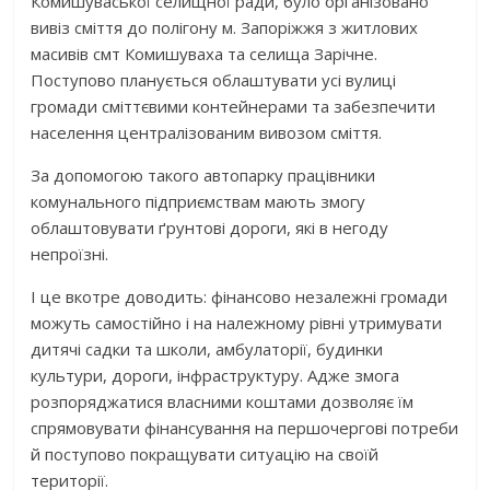
Комишуваської селищної ради, було організовано
вивіз сміття до полігону м. Запоріжжя з житлових
масивів смт Комишуваха та селища Зарічне.
Поступово планується облаштувати усі вулиці
громади сміттєвими контейнерами та забезпечити
населення централізованим вивозом сміття.
За допомогою такого автопарку працівники
комунального підприємствам мають змогу
облаштовувати ґрунтові дороги, які в негоду
непроїзні.
І це вкотре доводить: фінансово незалежні громади
можуть самостійно і на належному рівні утримувати
дитячі садки та школи, амбулаторії, будинки
культури, дороги, інфраструктуру. Адже змога
розпоряджатися власними коштами дозволяє їм
спрямовувати фінансування на першочергові потреби
й поступово покращувати ситуацію на своїй
території.