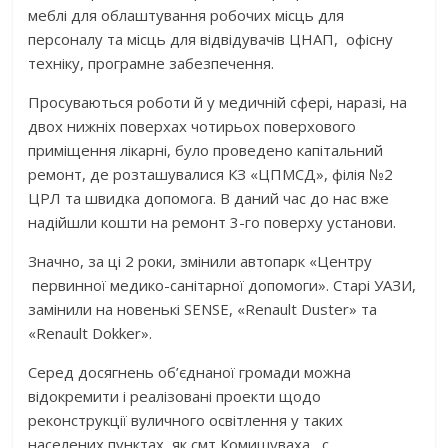
меблі для облаштування робочих місць для
персоналу та місць для відвідувачів ЦНАП, офісну
техніку, програмне забезпечення.
Просуваються роботи й у медичній сфері, наразі, на
двох нижніх поверхах чотирьох поверхового
приміщення лікарні, було проведено капітальний
ремонт, де розташувалися КЗ «ЦПМСД», філія №2
ЦРЛ та швидка допомога. В даний час до нас вже
надійшли кошти на ремонт 3-го поверху установи.
Значно, за ці 2 роки, змінили автопарк «Центру
первинної медико-санітарної допомоги». Старі УАЗИ,
замінили на новенькі SENSE, «Renault Duster» та
«Renault Dokker».
Серед досягнень об’єднаної громади можна
відокремити і реалізовані проекти щодо
реконструкції вуличного освітлення у таких
населених пунктах, як смт Комишуваха, с.