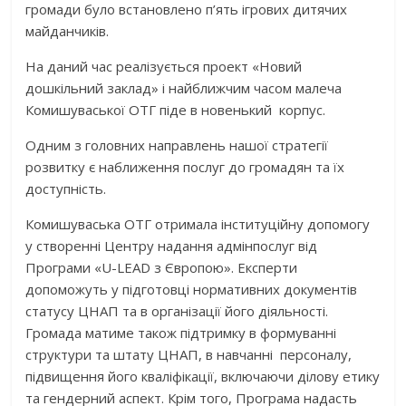
громади було встановлено п’ять ігрових дитячих
майданчиків.
На даний час реалізується проект «Новий
дошкільний заклад» і найближчим часом малеча
Комишуваської ОТГ піде в новенький корпус.
Одним з головних направлень нашої стратегії
розвитку є наближення послуг до громадян та їх
доступність.
Комишуваська ОТГ отримала інституційну допомогу
у створенні Центру надання адмінпослуг від
Програми «U-LEAD з Європою». Експерти
допоможуть у підготовці нормативних документів
статусу ЦНАП та в організації його діяльності.
Громада матиме також підтримку в формуванні
структури та штату ЦНАП, в навчанні персоналу,
підвищення його кваліфікації, включаючи ділову етику
та гендерний аспект. Крім того, Програма надасть