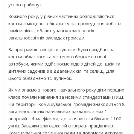
усього району».
Кожного року, у рівних частинах розподіляються
кошти з місцевого бюджету на проведення робіт із
заміни вікон, облаштування класів у всіх
загальноосвітніх закладах громади.
За програмою співфінансування були придбані за
кошти обласного та місцевого бюджетів нові
автобуси, якими здійснюємо підвіз дітей до шкіл та
дитячих садочків з віддалених сіл та селищ. Для
цього обладнано 15 зупинок.
Як ми знаємо з нового навчального року діти перших
класів почали навчання за новими стандартами НУШ.
На території Комишуваської громади знаходиться 8
загальноосвітніх навчальних закладів, з них 1
опорний з 4-ма філіями, де навчаються більше 1100
учнів. Завдяки злагодженій співпраці працівників
Комишуваської селищної ради та допомоги держави