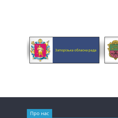
КА ОБЛАСНА
Запорізька обласна рада
ДМІНІСТРАЦІЯ
Про нас