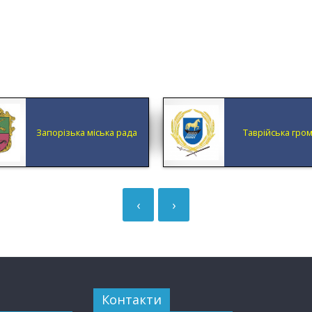
27
29
25
27
23
23
26
29
24
27
29
25
28
23
26
28
24
24
27
23
25
28
23
26
29
24
27
29
25
26
29
25
27
23
25
28
24
26
29
24
27
27
23
26
28
24
26
29
25
27
23
25
28
28
24
27
29
25
27
23
26
28
24
26
29
25
28
23
26
28
24
27
29
25
27
23
24
27
23
25
28
23
26
29
24
27
29
25
25
28
24
26
29
24
27
23
25
28
23
26
26
29
25
27
23
25
28
27
27
28
30
26
28
24
24
27
30
25
28
30
26
29
24
27
29
25
25
28
24
26
29
24
27
30
25
28
30
26
27
30
26
28
24
26
29
25
27
30
25
28
28
24
27
29
25
27
30
26
28
24
26
29
25
28
30
26
28
24
27
29
25
27
30
26
29
24
27
29
25
28
30
26
28
24
25
28
24
26
29
24
27
30
25
28
30
26
26
29
25
27
30
25
28
24
26
29
24
27
27
30
26
28
24
26
29
28
28
29
27
29
25
25
28
31
26
29
27
30
25
28
30
26
26
29
25
27
30
25
28
31
26
29
27
28
31
27
29
25
27
30
26
28
31
26
29
25
28
30
26
28
31
27
29
25
27
30
26
29
27
29
25
28
30
26
28
31
27
30
25
28
30
26
29
27
29
25
26
29
25
27
30
25
28
31
26
29
27
27
30
26
28
31
26
29
25
27
30
25
28
28
31
27
29
25
27
30
29
30
28
30
26
26
29
27
30
28
31
26
29
27
27
30
26
28
31
26
29
27
30
28
29
28
30
26
28
31
27
29
27
30
26
29
27
29
28
30
26
28
31
27
30
28
30
26
29
27
29
28
31
26
29
27
30
28
30
26
27
30
26
28
31
26
29
27
30
28
28
31
27
29
27
30
26
28
31
26
29
28
30
26
28
31
30
31
29
27
27
30
28
31
29
27
30
28
28
31
27
29
27
30
28
31
29
29
27
29
28
30
28
31
27
30
28
30
29
27
29
28
31
29
27
30
28
30
29
27
30
28
31
29
27
28
31
27
29
27
30
28
31
29
28
30
28
31
27
29
27
30
29
27
29
31
30
28
28
31
29
30
28
31
29
28
30
28
31
29
30
30
28
30
29
29
28
31
29
30
28
30
29
30
28
31
29
30
28
31
29
30
28
29
28
30
28
31
29
30
29
29
28
30
28
31
30
28
30
30
30
31
30
30
30
31
30
31
30
31
30
31
30
31
30
30
30
31
30
30
30
31
31
31
31
31
31
31
31
31
31
Запорізька міська рада
Таврійська гро
‹
›
Контакти