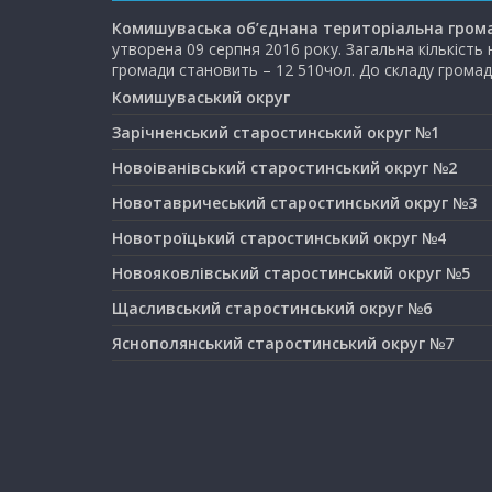
Комишуваська об’єднана територіальна гром
утворена 09 серпня 2016 року. Загальна кількість
громади становить – 12 510чол. До складу громад
Комишуваський округ
Зарічненський старостинський округ №1
Новоіванівський старостинський округ №2
Новотавричеський старостинський округ №3
Новотроїцький старостинський округ №4
Новояковлівський старостинський округ №5
Щасливський старостинський округ №6
Яснополянський старостинський округ №7